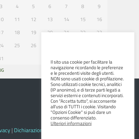
3
4
5
6
7
8
9
10
11
12
13
14
15
16
17
18
19
20
21
22
23
24
25
26
27
28
29
30
31
Il sito usa cookie per facilitare la
navigazione ricordando le preferenze
UG
SET »
e le precedenti visite degli utenti.
NON sono usati cookie di profilazione.
Sono utilizzati cookie tecnici, analitici
(IP anonimo), e di terze parti legati a
servizi esterni e contenuti incorporati.
Con "Accetta tutto", si acconsente
all'uso di TUTTI i cookie. Visitando
"Opzioni Cookie" si può dare un
consenso differenziato.
Ulteriori informazioni
ivacy
|
Dichiarazione di accessibilità e feedback