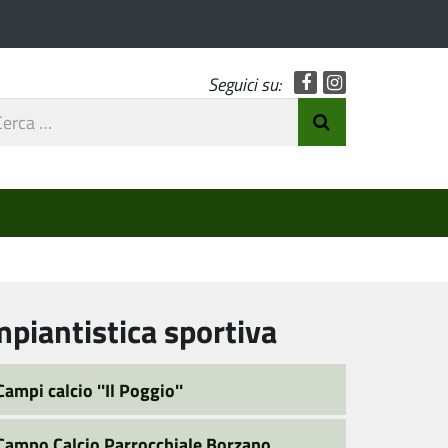
Facebook
Instagram
Seguici su:
rca
Invia Ricerca
o
mpiantistica sportiva
Campi calcio ''Il Poggio''
Campo Calcio Parrocchiale Borzano