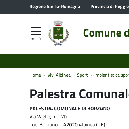
Regione Emilia-Romagna
Provincia di Reggio
Comune d
menù
Home
Vivi Albinea
Sport
Impiantistica spo
Palestra Comunal
PALESTRA COMUNALE DI BORZANO
Via Vaglie, nr. 2/b
Loc. Borzano – 42020 Albinea (RE)