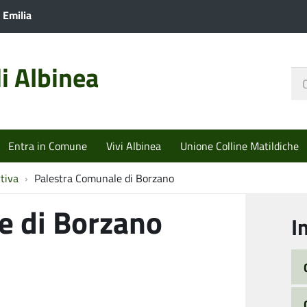
 Emilia
i Albinea
Ce
nel
sit
Entra in Comune
Vivi Albinea
Unione Colline Matildiche
rtiva
Palestra Comunale di Borzano
e di Borzano
I