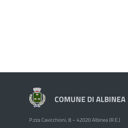
COMUNE DI ALBINEA
P.zza Cavicchioni, 8 – 42020 Albinea (R.E.)