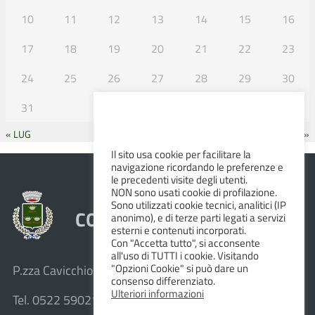
10
11
12
13
14
15
16
17
18
19
20
21
22
23
24
25
26
27
28
29
30
31
« LUG
SET »
Il sito usa cookie per facilitare la
navigazione ricordando le preferenze e
le precedenti visite degli utenti.
NON sono usati cookie di profilazione.
Sono utilizzati cookie tecnici, analitici (IP
COMUNE DI ALBINEA
anonimo), e di terze parti legati a servizi
esterni e contenuti incorporati.
Con "Accetta tutto", si acconsente
all'uso di TUTTI i cookie. Visitando
"Opzioni Cookie" si può dare un
P.zza Cavicchioni, 8 – 42020 Albinea (R.E.)
consenso differenziato.
Ulteriori informazioni
Tel. 0522 590211 – Fax 0522 590236