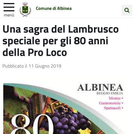
Comune di Albinea
menù
Cerca
Una sagra del Lambrusco
Entra in Comune
Vivi Albinea
nel
speciale per gli 80 anni
sito
Unione Colline Matildiche
della Pro Loco
Pubblicato il
11 Giugno 2019