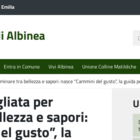
 Emilia
i Albinea
Ce
nel
sit
Entra in Comune
Vivi Albinea
Unione Colline Matildiche
nare tra bellezza e sapori: nasce “Cammini del gusto”, la guida per
liata per
U
lezza e sapori:
l gusto”, la