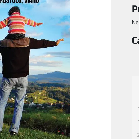
P
Ne
C