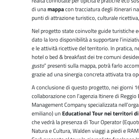
realtà connotate per tipicità e pratiche eco sos
mappa
di una
con tracciatura degli itinerari nat
punti di attrazione turistico, culturale ricett
Nel progetto state coinvolte guide turistiche 
dato la loro disponibilità a supportare l’iniziat
e le attività ricettive del territorio. In pratica,
hotel o bed & breakfast dei tre comuni desider
gusto
” presenti sulla mappa, potrà farlo acc
grazie ad una sinergia concreta attivata tra op
A conclusione di questo progetto, nei giorni 1
collaborazione con l’agenzia Itinere di Reggio
Management Company specializzata nell’organiz
Educational Tour nei territori d
emiliano) un
che vedrà la presenza di Tour Operator (Equo
Natura e Cultura, Walden viaggi a piedi e RAM 