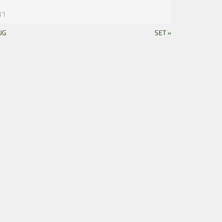
31
UG
SET »