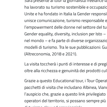
Sarà presente al tour la giornalista freelance
ha lavorato su turismo sostenibile e occupazi
Unite e ha fondato in Italia la Gender respons
unisce comunicazione, turismo responsabile 
l’empowerment delle donne nel settore del tur
Gender equality, diversity, inclusion per Isto 
nel mondo – e fa parte di diverse organizzazio
modelli di turismo. Tra le sue pubblicazioni: Gui
(Altreconomia, 2018 e 2021).
La visita toccherà i punti di interesse e di pre
oltre alla ricchezza e genuinità dei prodotti cul
Grazie a questo Educational tour, i Tour Oper
pacchetti di visita che includano Albinea, Viano 
l’auspicio che, grazie a questo link privilegiat
operatori del territorio, si possano sempre pi