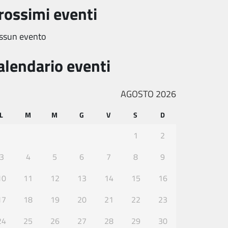
rossimi eventi
ssun evento
alendario eventi
AGOSTO 2026
L
M
M
G
V
S
D
1
2
3
4
5
6
7
8
9
10
11
12
13
14
15
16
17
18
19
20
21
22
23
24
25
26
27
28
29
30