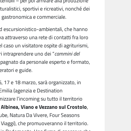
tenibili – per poi arrivare alla produzione
uralistici, sportivi e ricreativi, nonché dei
iva, gastronomica e commerciale.
ed escursionistico-ambientali, che hanno
iva attraverso una rete di contatti fra loro
 nel caso un visitatore ospite di agriturismi,
i intraprendere uno dei “
cammini del
ompagnato da personale esperto e formato,
eratori e guide.
6, 17 e 18 marzo, sarà organizzato, in
 Emilia (agenzia e Destination
zare l’incoming su tutto il territorio
i Albinea, Viano e Vezzano sul Crostolo
,
tube, Natura Da Vivere, Four Seasons
Viaggi), che promuoveranno il territorio.