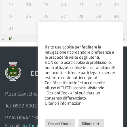
17
18
19
20
21
22
23
24
25
26
27
28
29
30
31
« LUG
SET »
Il sito usa cookie per facilitare la
navigazione ricordando le preferenze e
le precedenti visite degli utenti.
NON sono usati cookie di profilazione.
Sono utilizzati cookie tecnici, analitici (IP
COMUNE DI ALBINEA
anonimo), e di terze parti legati a servizi
esterni e contenuti incorporati.
Con "Accetta tutto", si acconsente
all'uso di TUTTI i cookie. Visitando
"Opzioni Cookie" si può dare un
P.zza Cavicchioni, 8 – 42020 Albinea (R.E.)
consenso differenziato.
Ulteriori informazioni
Tel. 0522 590211 – Fax 0522 590236
P.IVA 00441130358
Opzioni Cookie
Rifiuta tutti
E-mail:
protocollo@comune.albinea.re.it