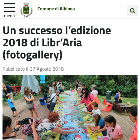
Comune di Albinea
menù
Cerca
Un successo l’edizione
Entra in Comune
Vivi Albinea
nel
2018 di Libr’Aria
sito
Unione Colline Matildiche
(fotogallery)
Pubblicato il
27 Agosto 2018