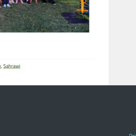
e
,
Sahrawi
Pr