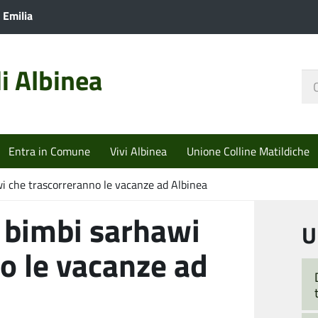
 Emilia
i Albinea
Ce
nel
sit
Entra in Comune
Vivi Albinea
Unione Colline Matildiche
wi che trascorreranno le vacanze ad Albinea
8 bimbi sarhawi
U
o le vacanze ad