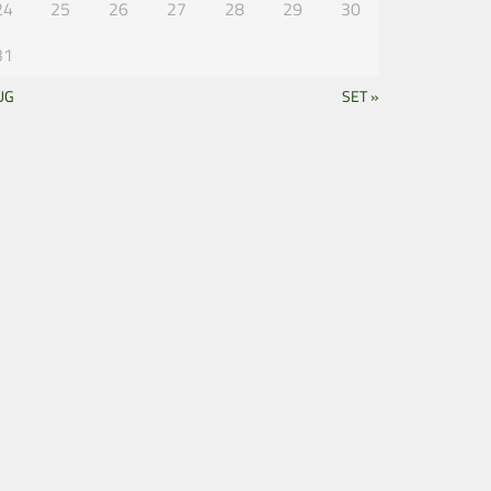
24
25
26
27
28
29
30
31
UG
SET »