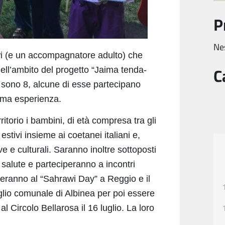
P
Ne
awi (e un accompagnatore adulto) che
C
ell’ambito del progetto “Jaima tenda-
o sono 8, alcune di esse partecipano
prima esperienza.
itorio i bambini, di età compresa tra gli
estivi insieme ai coetanei italiani e,
ve e culturali. Saranno inoltre sottoposti
 salute e parteciperanno a incontri
ciperanno al “Sahrawi Day” a Reggio e il
siglio comunale di Albinea per poi essere
al Circolo Bellarosa il 16 luglio. La loro