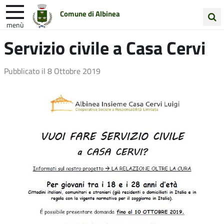
Comune di Albinea
menù
Cerca
Servizio civile a Casa Cervi
Entra in Comune
Vivi Albinea
nel
sito
Unione Colline Matildiche
Pubblicato il
8 Ottobre 2019