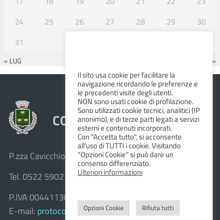
17
18
19
20
21
22
23
24
25
26
27
28
29
30
31
« LUG
SET »
Il sito usa cookie per facilitare la
navigazione ricordando le preferenze e
le precedenti visite degli utenti.
NON sono usati cookie di profilazione.
Sono utilizzati cookie tecnici, analitici (IP
COMUNE DI ALBINEA
anonimo), e di terze parti legati a servizi
esterni e contenuti incorporati.
Con "Accetta tutto", si acconsente
all'uso di TUTTI i cookie. Visitando
"Opzioni Cookie" si può dare un
P.zza Cavicchioni, 8 – 42020 Albinea (R.E.)
consenso differenziato.
Ulteriori informazioni
Tel. 0522 590211 – Fax 0522 590236
P.IVA 00441130358
Opzioni Cookie
Rifiuta tutti
E-mail:
protocollo@comune.albinea.re.it