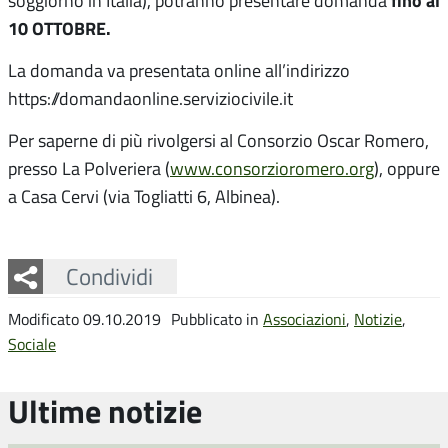
fino al
soggiorno in Italia), potranno presentare domanda
10 OTTOBRE.
La domanda va presentata online all’indirizzo
https://domandaonline.serviziocivile.it
Per saperne di più rivolgersi al Consorzio Oscar Romero,
presso La Polveriera (
www.consorzioromero.org
), oppure
a Casa Cervi (via Togliatti 6, Albinea).
Facebook
Twitter
Whatsapp
Condividi
Modificato 09.10.2019
Pubblicato in
Associazioni
,
Notizie
,
Sociale
Ultime notizie