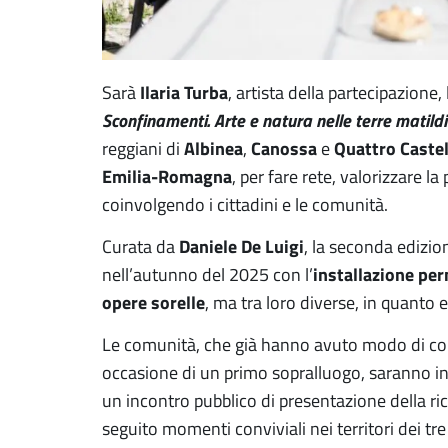
Ilaria Turba
Sarà
, artista della partecipazione
Sconfinamenti. Arte e natura nelle terre matild
Albinea
Canossa
Quattro Castel
reggiani di
,
e
Emilia-Romagna
, per fare rete, valorizzare la 
coinvolgendo i cittadini e le comunità.
Daniele De Luigi
Curata da
, la seconda edizio
installazione per
nell’autunno del 2025 con l’
opere sorelle
, ma tra loro diverse, in quanto e
Le comunità, che già hanno avuto modo di conos
occasione di un primo sopralluogo, saranno inv
un incontro pubblico di presentazione della rice
seguito momenti conviviali nei territori dei tre