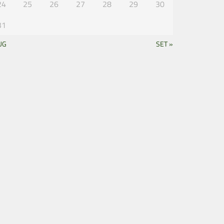
24
25
26
27
28
29
30
31
UG
SET »