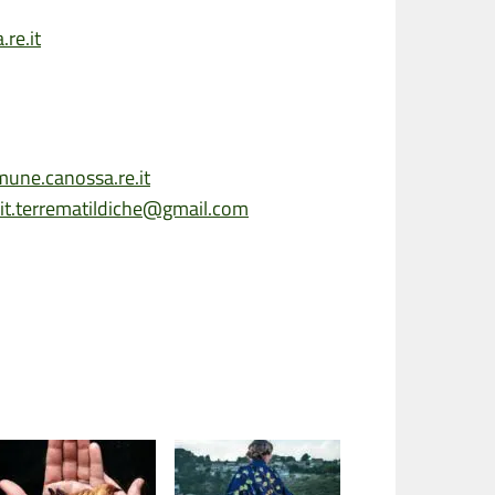
re.it
une.canossa.re.it
it.terrematildiche@gmail.com