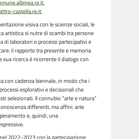
une.albinea.re.it
,
ro-castella.re.it
.
mentazione visiva con le scienze sociali, le
ca artistica si nutre di scambi tra persone
di laboratori o processi partecipativi e
care: il rapporto tra presente e memoria
 sua ricerca è ricorrente il dialogo con
ta con cadenza biennale, in modo che i
processi esplorativi e decisionali che
isti selezionati. Il connubio “arte e natura”
 conoscenza differenti, ma affini: arte
uperamento e, quindi, una
espressive.
a nel 2022-2023 con la partecipazione