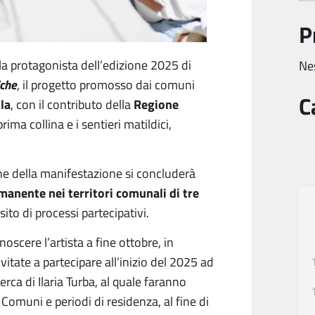
P
, la protagonista dell’edizione 2025 di
Ne
iche
, il progetto promosso dai comuni
C
la
Regione
, con il contributo della
prima collina e i sentieri matildici,
ne della manifestazione si concluderà
manente nei territori comunali di tre
sito di processi partecipativi.
cere l’artista a fine ottobre, in
itate a partecipare all’inizio del 2025 ad
rca di Ilaria Turba, al quale faranno
 Comuni e periodi di residenza, al fine di