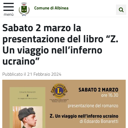
Comune di Albinea
menù
Cerca
Sabato 2 marzo la
Entra in Comune
Vivi Albinea
nel
presentazione del libro “Z.
sito
Unione Colline Matildiche
Un viaggio nell’inferno
ucraino”
Pubblicato il
21 Febbraio 2024