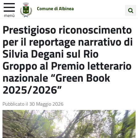
Comune di Albinea
menù
Cerca
Prestigioso riconoscimento
Entra in Comune
Vivi Albinea
nel
per il reportage narrativo di
sito
Unione Colline Matildiche
Silvia Degani sul Rio
Groppo al Premio letterario
nazionale “Green Book
2025/2026”
Pubblicato il
30 Maggio 2026