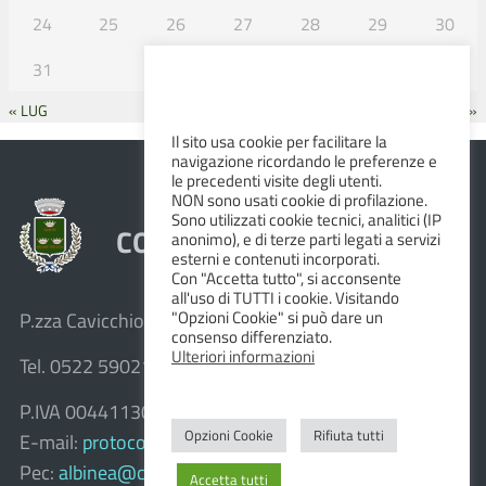
24
25
26
27
28
29
30
31
« LUG
SET »
Il sito usa cookie per facilitare la
navigazione ricordando le preferenze e
le precedenti visite degli utenti.
NON sono usati cookie di profilazione.
Sono utilizzati cookie tecnici, analitici (IP
COMUNE DI ALBINEA
anonimo), e di terze parti legati a servizi
esterni e contenuti incorporati.
Con "Accetta tutto", si acconsente
all'uso di TUTTI i cookie. Visitando
"Opzioni Cookie" si può dare un
P.zza Cavicchioni, 8 – 42020 Albinea (R.E.)
consenso differenziato.
Ulteriori informazioni
Tel. 0522 590211 – Fax 0522 590236
P.IVA 00441130358
Opzioni Cookie
Rifiuta tutti
E-mail:
protocollo@comune.albinea.re.it
Pec:
albinea@cert.provincia.re.it
Accetta tutti