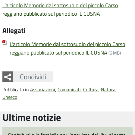
L’articolo Memorie dal sottosuolo del piccolo Carso
reggiano pubblicato sul periodico IL CUSNA
Allegati
L'articolo Memorie dal sottosuolo del piccolo Carso
reggiano pubblicato sul periodico IL CUSNA
(6 MB)
Facebook
Twitter
Whatsapp
Condividi
Pubblicato in
Associazioni
,
Comunicati
,
Cultura
,
Natura
,
Unseco
Ultime notizie
Contributi alle famiglie per l’acquisto dei libri di testo