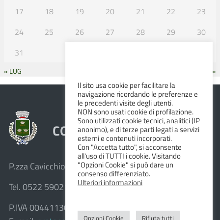
17
18
19
20
21
22
23
24
25
26
27
28
29
30
31
« LUG
SET »
Il sito usa cookie per facilitare la
navigazione ricordando le preferenze e
le precedenti visite degli utenti.
NON sono usati cookie di profilazione.
Sono utilizzati cookie tecnici, analitici (IP
COMUNE DI ALBINEA
anonimo), e di terze parti legati a servizi
esterni e contenuti incorporati.
Con "Accetta tutto", si acconsente
all'uso di TUTTI i cookie. Visitando
"Opzioni Cookie" si può dare un
P.zza Cavicchioni, 8 – 42020 Albinea (R.E.)
consenso differenziato.
Ulteriori informazioni
Tel. 0522 590211 – Fax 0522 590236
P.IVA 00441130358
Opzioni Cookie
Rifiuta tutti