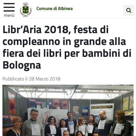
Comune di Albinea
menù
Cerca
Libr’Aria 2018, festa di
Entra in Comune
Vivi Albinea
nel
compleanno in grande alla
sito
Unione Colline Matildiche
fiera dei libri per bambini di
Bologna
Pubblicato il
28 Marzo 2018