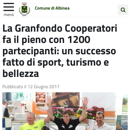
Comune di Albinea
menù
Cerca
La Granfondo Cooperatori
Entra in Comune
Vivi Albinea
nel
fa il pieno con 1200
sito
Unione Colline Matildiche
partecipanti: un successo
fatto di sport, turismo e
bellezza
Pubblicato il
12 Giugno 2017