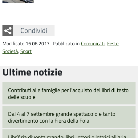
Facebook
Twitter
Whatsapp
Condividi
Modificato 16.06.2017
Pubblicato in
Comunicati
,
Feste
,
Società
,
Sport
Ultime notizie
Contributi alle famiglie per l’acquisto dei libri di testo
delle scuole
Dal 4 al 7 settembre grande spettacolo e tanto
divertimento con la Fiera della Fola
Libr’Aria diventa grande: libri, lettori e lettrici all’aria