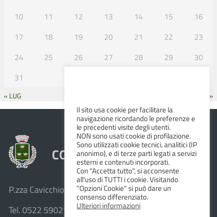
10
11
12
13
14
15
16
17
18
19
20
21
22
23
24
25
26
27
28
29
30
31
« LUG
SET »
Il sito usa cookie per facilitare la
navigazione ricordando le preferenze e
le precedenti visite degli utenti.
NON sono usati cookie di profilazione.
Sono utilizzati cookie tecnici, analitici (IP
COMUNE DI ALBINEA
anonimo), e di terze parti legati a servizi
esterni e contenuti incorporati.
Con "Accetta tutto", si acconsente
all'uso di TUTTI i cookie. Visitando
"Opzioni Cookie" si può dare un
P.zza Cavicchioni, 8 – 42020 Albinea (R.E.)
consenso differenziato.
Ulteriori informazioni
Tel. 0522 590211 – Fax 0522 590236