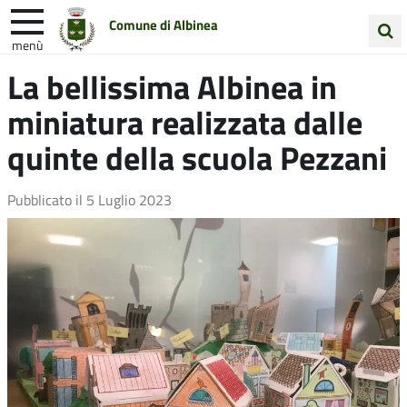
Comune di Albinea
menù
Cerca
La bellissima Albinea in
Entra in Comune
Vivi Albinea
nel
miniatura realizzata dalle
sito
Unione Colline Matildiche
quinte della scuola Pezzani
Pubblicato il
5 Luglio 2023