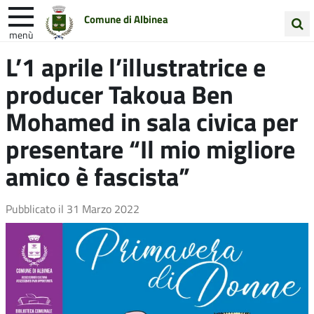
Comune di Albinea
menù
Cerca
L’1 aprile l’illustratrice e
Entra in Comune
Vivi Albinea
nel
producer Takoua Ben
sito
Unione Colline Matildiche
Mohamed in sala civica per
presentare “Il mio migliore
amico è fascista”
Pubblicato il
31 Marzo 2022