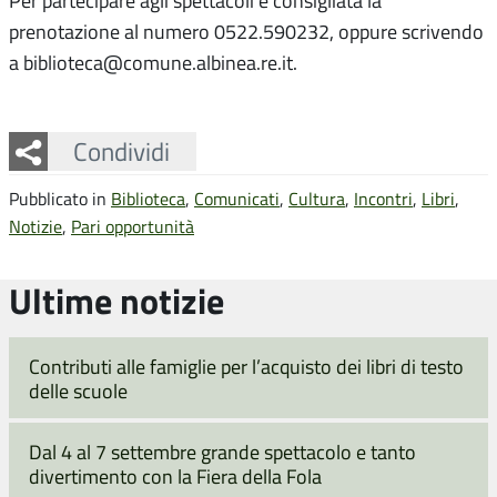
Per partecipare agli spettacoli è consigliata la
prenotazione al numero 0522.590232, oppure scrivendo
a biblioteca@comune.albinea.re.it.
Facebook
Twitter
Whatsapp
Condividi
Pubblicato in
Biblioteca
,
Comunicati
,
Cultura
,
Incontri
,
Libri
,
Notizie
,
Pari opportunità
Ultime notizie
Contributi alle famiglie per l’acquisto dei libri di testo
delle scuole
Dal 4 al 7 settembre grande spettacolo e tanto
divertimento con la Fiera della Fola