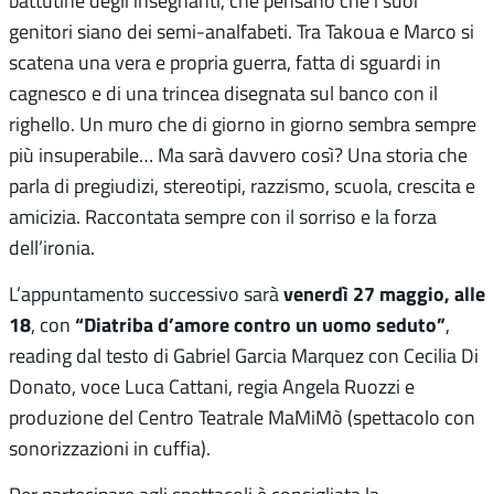
battutine degli insegnanti, che pensano che i suoi
genitori siano dei semi-analfabeti. Tra Takoua e Marco si
scatena una vera e propria guerra, fatta di sguardi in
cagnesco e di una trincea disegnata sul banco con il
righello. Un muro che di giorno in giorno sembra sempre
più insuperabile… Ma sarà davvero così? Una storia che
parla di pregiudizi, stereotipi, razzismo, scuola, crescita e
amicizia. Raccontata sempre con il sorriso e la forza
dell’ironia.
venerdì 27 maggio, alle
L’appuntamento successivo sarà
18
“Diatriba d’amore contro un uomo seduto”
, con
,
reading dal testo di Gabriel Garcia Marquez con Cecilia Di
Donato, voce Luca Cattani, regia Angela Ruozzi e
produzione del Centro Teatrale MaMiMò (spettacolo con
sonorizzazioni in cuffia).