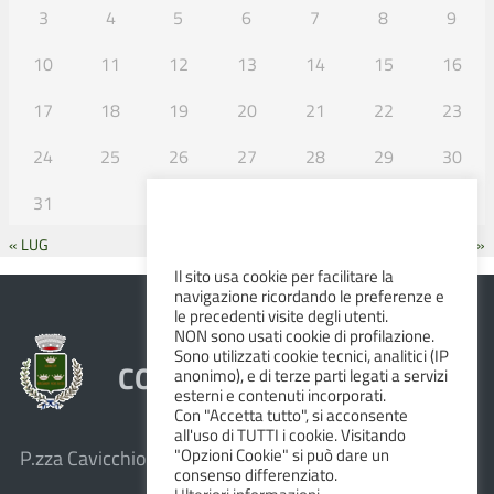
3
4
5
6
7
8
9
10
11
12
13
14
15
16
17
18
19
20
21
22
23
24
25
26
27
28
29
30
31
« LUG
SET »
Il sito usa cookie per facilitare la
navigazione ricordando le preferenze e
le precedenti visite degli utenti.
NON sono usati cookie di profilazione.
Sono utilizzati cookie tecnici, analitici (IP
COMUNE DI ALBINEA
anonimo), e di terze parti legati a servizi
esterni e contenuti incorporati.
Con "Accetta tutto", si acconsente
all'uso di TUTTI i cookie. Visitando
"Opzioni Cookie" si può dare un
P.zza Cavicchioni, 8 – 42020 Albinea (R.E.)
consenso differenziato.