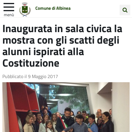
Comune di Albinea
menù
Cerca
Inaugurata in sala civica la
Entra in Comune
Vivi Albinea
nel
mostra con gli scatti degli
sito
Unione Colline Matildiche
alunni ispirati alla
Costituzione
Pubblicato il
9 Maggio 2017