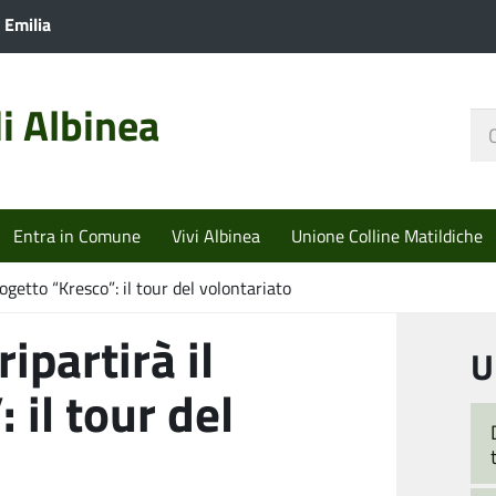
 Emilia
i Albinea
Ce
nel
sit
Entra in Comune
Vivi Albinea
Unione Colline Matildiche
rogetto “Kresco”: il tour del volontariato
ripartirà il
U
 il tour del