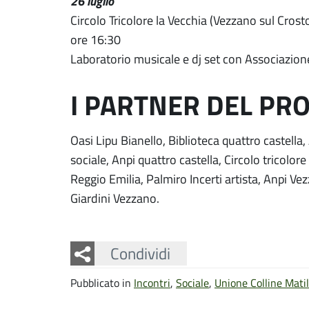
26 luglio
Circolo Tricolore la Vecchia (Vezzano sul Crost
ore 16:30
Laboratorio musicale e dj set con Associazio
I PARTNER DEL PR
Oasi Lipu Bianello, Biblioteca quattro castella
sociale, Anpi quattro castella, Circolo tricolore
Reggio Emilia, Palmiro Incerti artista, Anpi Vez
Giardini Vezzano.
Facebook
Twitter
Whatsapp
Condividi
Pubblicato in
Incontri
,
Sociale
,
Unione Colline Mati