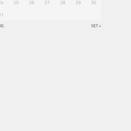
24
25
26
27
28
29
30
31
UG
SET »