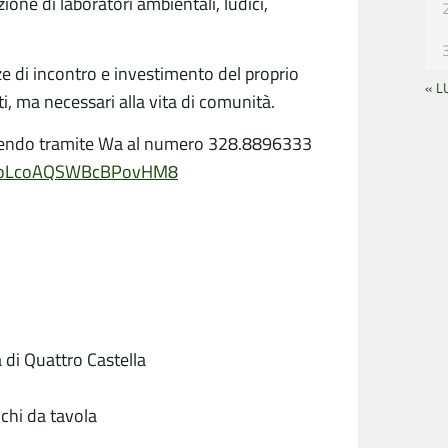
azione di laboratori ambientali, ludici,
nze di incontro e investimento del proprio
« L
i, ma necessari alla vita di comunità.
crivendo tramite Wa al numero 328.8896333
le/oLcoAQSWBcBPovHM8
 di Quattro Castella
chi da tavola