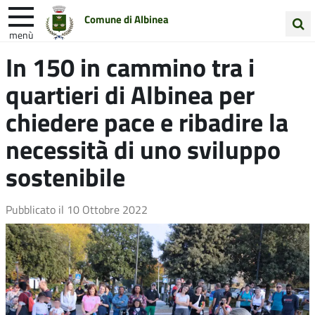
Comune di Albinea
menù
Cerca
In 150 in cammino tra i
Entra in Comune
Vivi Albinea
nel
quartieri di Albinea per
sito
Unione Colline Matildiche
chiedere pace e ribadire la
necessità di uno sviluppo
sostenibile
Pubblicato il
10 Ottobre 2022