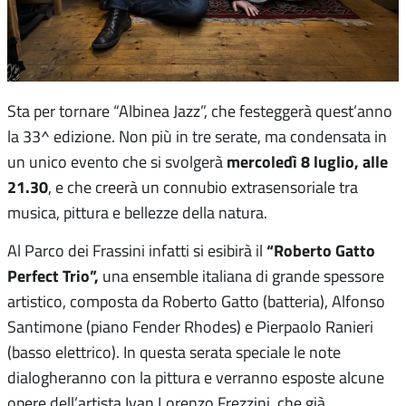
Sta per tornare “Albinea Jazz”, che festeggerà quest’anno
la 33^ edizione. Non più in tre serate, ma condensata in
mercoledì 8 luglio, alle
un unico evento che si svolgerà
21.30
, e che creerà un connubio extrasensoriale tra
musica, pittura e bellezze della natura.
“Roberto Gatto
Al Parco dei Frassini infatti si esibirà il
Perfect Trio”,
una ensemble italiana di grande spessore
artistico, composta da Roberto Gatto (batteria), Alfonso
Santimone (piano Fender Rhodes) e Pierpaolo Ranieri
(basso elettrico). In questa serata speciale le note
dialogheranno con la pittura e verranno esposte alcune
opere dell’artista Ivan Lorenzo Frezzini, che già