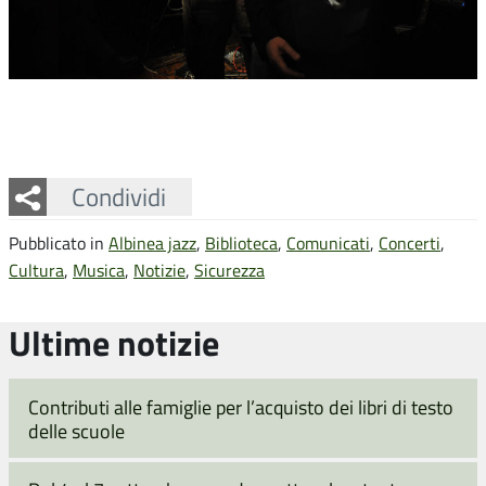
Facebook
Twitter
Whatsapp
Condividi
Pubblicato in
Albinea jazz
,
Biblioteca
,
Comunicati
,
Concerti
,
Cultura
,
Musica
,
Notizie
,
Sicurezza
Ultime notizie
Contributi alle famiglie per l’acquisto dei libri di testo
delle scuole