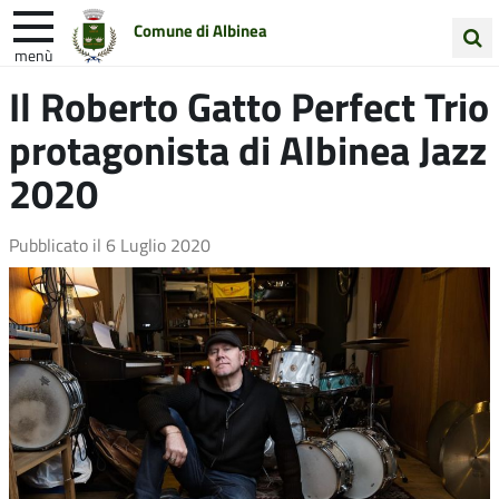
Comune di Albinea
menù
Cerca
Il Roberto Gatto Perfect Trio
Entra in Comune
Vivi Albinea
nel
protagonista di Albinea Jazz
sito
Unione Colline Matildiche
2020
Pubblicato il
6 Luglio 2020