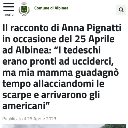
Comune di Albinea
menù
Cerca
Il racconto di Anna Pignatti
Entra in Comune
Vivi Albinea
nel
in occasione del 25 Aprile
sito
Unione Colline Matildiche
ad Albinea: “I tedeschi
erano pronti ad ucciderci,
ma mia mamma guadagnò
tempo allacciandomi le
scarpe e arrivarono gli
americani”
Pubblicato il
25 Aprile 2023