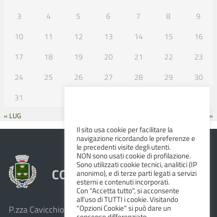
3
4
5
6
7
8
9
10
11
12
13
14
15
16
17
18
19
20
21
22
23
24
25
26
27
28
29
30
31
« LUG
SET »
Il sito usa cookie per facilitare la
navigazione ricordando le preferenze e
le precedenti visite degli utenti.
NON sono usati cookie di profilazione.
Sono utilizzati cookie tecnici, analitici (IP
COMUNE DI ALBINEA
anonimo), e di terze parti legati a servizi
esterni e contenuti incorporati.
Con "Accetta tutto", si acconsente
all'uso di TUTTI i cookie. Visitando
"Opzioni Cookie" si può dare un
P.zza Cavicchioni, 8 – 42020 Albinea (R.E.)
consenso differenziato.