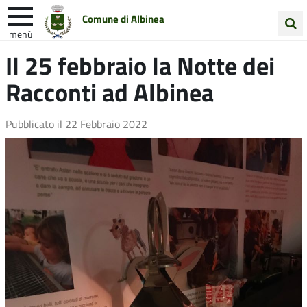
Comune di Albinea
menù
Cerca
Il 25 febbraio la Notte dei
Entra in Comune
Vivi Albinea
nel
Racconti ad Albinea
sito
Unione Colline Matildiche
Pubblicato il
22 Febbraio 2022