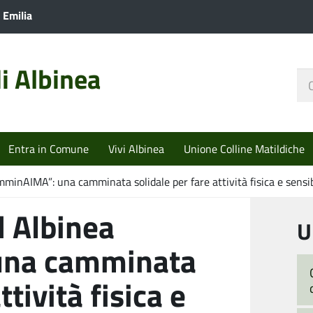
 Emilia
i Albinea
Ce
nel
sit
Entra in Comune
Vivi Albinea
Unione Colline Matildiche
mminAIMA”: una camminata solidale per fare attività fisica e sens
d Albinea
U
una camminata
ttività fisica e