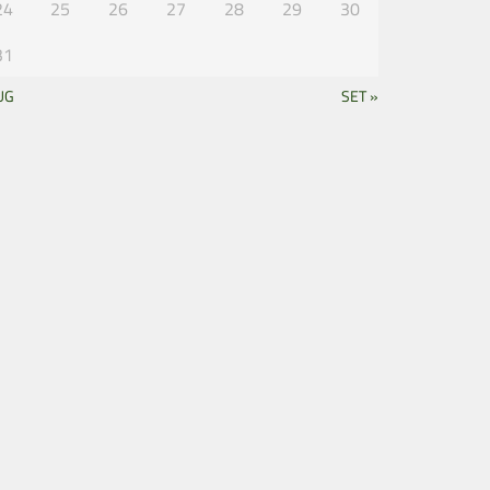
24
25
26
27
28
29
30
31
UG
SET »