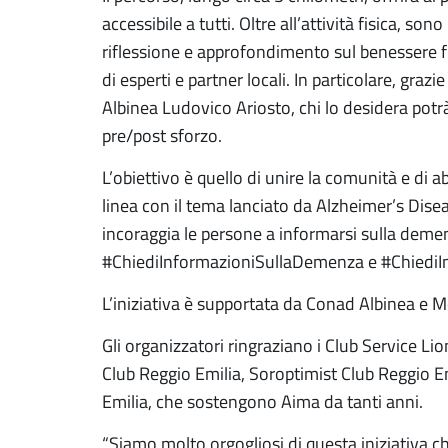
accessibile a tutti. Oltre all’attività fisica, s
riflessione e approfondimento sul benessere fi
di esperti e partner locali. In particolare, graz
Albinea Ludovico Ariosto, chi lo desidera potr
pre/post sforzo.
L’obiettivo è quello di unire la comunità e di a
linea con il tema lanciato da Alzheimer’s Dis
incoraggia le persone a informarsi sulla demen
#ChiediInformazioniSullaDemenza e #ChiediIn
L’iniziativa è supportata da Conad Albinea e
Gli organizzatori ringraziano i Club Service L
Club Reggio Emilia, Soroptimist Club Reggio Em
Emilia, che sostengono Aima da tanti anni.
“Siamo molto orgogliosi di questa iniziativa che