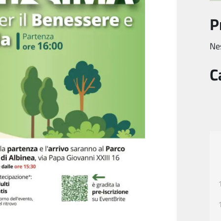
P
Ne
C