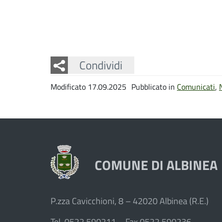
Facebook
Twitter
Whatsapp
Condividi
Modificato 17.09.2025
Pubblicato in
Comunicati
,
COMUNE DI ALBINEA
P.zza Cavicchioni, 8 – 42020 Albinea (R.E.)
Tel. 0522 590211 – Fax 0522 590236