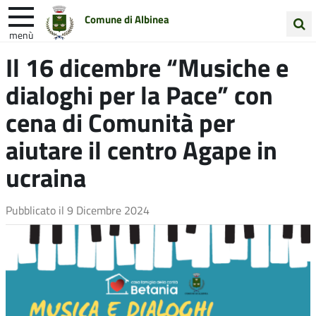
Comune di Albinea
menù
Cerca
Il 16 dicembre “Musiche e
Entra in Comune
Vivi Albinea
nel
dialoghi per la Pace” con
sito
Unione Colline Matildiche
cena di Comunità per
aiutare il centro Agape in
ucraina
Pubblicato il
9 Dicembre 2024