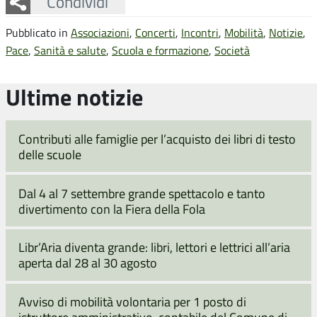
Facebook
Twitter
Whatsapp
Condividi
Pubblicato in
Associazioni
,
Concerti
,
Incontri
,
Mobilità
,
Notizie
,
Pace
,
Sanità e salute
,
Scuola e formazione
,
Società
Ultime notizie
Contributi alle famiglie per l’acquisto dei libri di testo
delle scuole
Dal 4 al 7 settembre grande spettacolo e tanto
divertimento con la Fiera della Fola
Libr’Aria diventa grande: libri, lettori e lettrici all’aria
aperta dal 28 al 30 agosto
Avviso di mobilità volontaria per 1 posto di