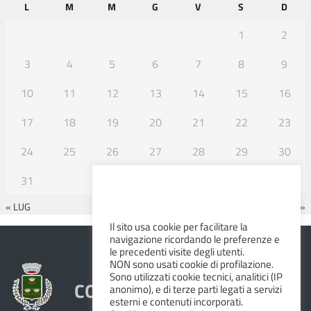
L
M
M
G
V
S
D
1
2
3
4
5
6
7
8
9
10
11
12
13
14
15
16
17
18
19
20
21
22
23
24
25
26
27
28
29
30
31
« LUG
SET »
Il sito usa cookie per facilitare la
navigazione ricordando le preferenze e
le precedenti visite degli utenti.
NON sono usati cookie di profilazione.
Sono utilizzati cookie tecnici, analitici (IP
COMUNE DI ALBINEA
anonimo), e di terze parti legati a servizi
esterni e contenuti incorporati.