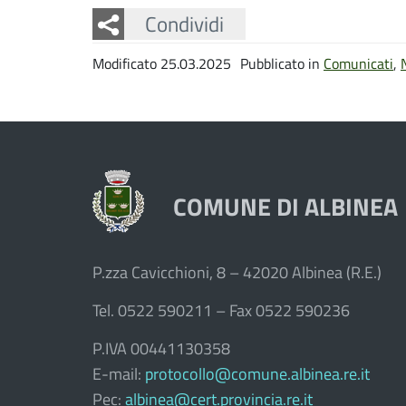
Facebook
Twitter
Whatsapp
Condividi
Modificato 25.03.2025
Pubblicato in
Comunicati
,
COMUNE DI ALBINEA
P.zza Cavicchioni, 8 – 42020 Albinea (R.E.)
Tel. 0522 590211 – Fax 0522 590236
P.IVA 00441130358
E-mail:
protocollo@comune.albinea.re.it
Pec:
albinea@cert.provincia.re.it