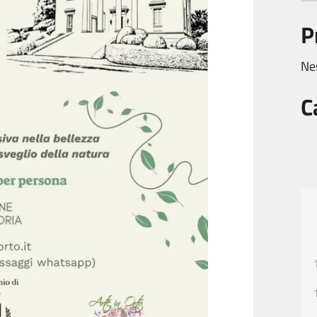
P
Ne
C