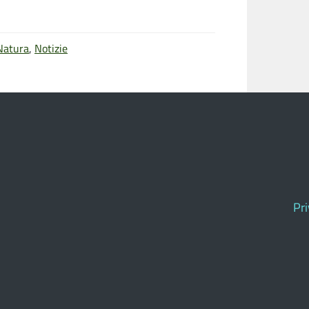
Natura
,
Notizie
Pr