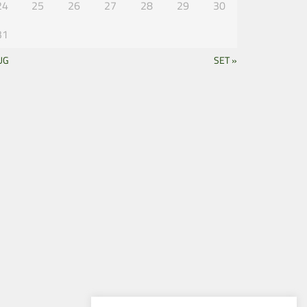
24
25
26
27
28
29
30
31
UG
SET »