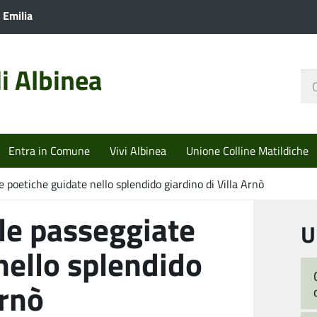
 Emilia
i Albinea
Ce
nel
sit
Entra in Comune
Vivi Albinea
Unione Colline Matildiche
ate poetiche guidate nello splendido giardino di Villa Arnò
e le passeggiate
U
nello splendido
Arnò