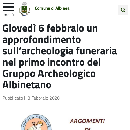
Comune di Albinea
menù
Cerca
Giovedì 6 febbraio un
Entra in Comune
Vivi Albinea
nel
approfondimento
sito
Unione Colline Matildiche
sull’archeologia funeraria
nel primo incontro del
Gruppo Archeologico
Albinetano
Pubblicato il
3 Febbraio 2020