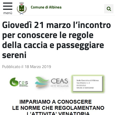
Comune di Albinea
menù
Cerca
Giovedì 21 marzo l’incontro
Entra in Comune
Vivi Albinea
nel
per conoscere le regole
sito
Unione Colline Matildiche
della caccia e passeggiare
sereni
Pubblicato il
18 Marzo 2019