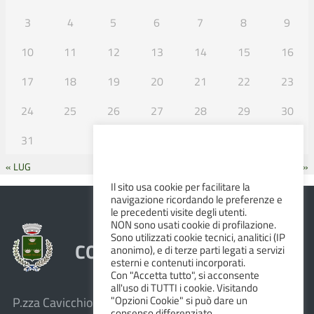
3
4
5
6
7
8
9
10
11
12
13
14
15
16
17
18
19
20
21
22
23
24
25
26
27
28
29
30
31
« LUG
SET »
Il sito usa cookie per facilitare la
navigazione ricordando le preferenze e
le precedenti visite degli utenti.
NON sono usati cookie di profilazione.
Sono utilizzati cookie tecnici, analitici (IP
COMUNE DI ALBINEA
anonimo), e di terze parti legati a servizi
esterni e contenuti incorporati.
Con "Accetta tutto", si acconsente
all'uso di TUTTI i cookie. Visitando
"Opzioni Cookie" si può dare un
P.zza Cavicchioni, 8 – 42020 Albinea (R.E.)
consenso differenziato.