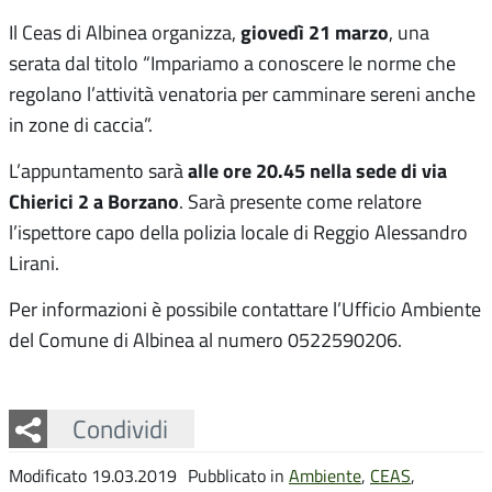
giovedì 21 marzo
Il Ceas di Albinea organizza,
, una
serata dal titolo “Impariamo a conoscere le norme che
regolano l’attività venatoria per camminare sereni anche
in zone di caccia”.
alle ore 20.45 nella sede di via
L’appuntamento sarà
Chierici 2 a Borzano
. Sarà presente come relatore
l’ispettore capo della polizia locale di Reggio Alessandro
Lirani.
Per informazioni è possibile contattare l’Ufficio Ambiente
del Comune di Albinea al numero 0522590206.
Facebook
Twitter
Whatsapp
Condividi
Modificato 19.03.2019
Pubblicato in
Ambiente
,
CEAS
,