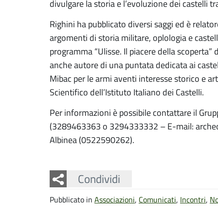
divulgare la storia e l’evoluzione dei castelli
Righini ha pubblicato diversi saggi ed è rela
argomenti di storia militare, oplologia e caste
programma “Ulisse. Il piacere della scoperta” di
anche autore di una puntata dedicata ai castel
Mibac per le armi aventi interesse storico e a
Scientifico dell’Istituto Italiano dei Castelli.
Per informazioni è possibile contattare il Gr
(3289463363 o 3294333332 – E-mail: archeo.al
Albinea (0522590262).
Facebook
Twitter
Whatsapp
Condividi
Pubblicato in
Associazioni
,
Comunicati
,
Incontri
,
No