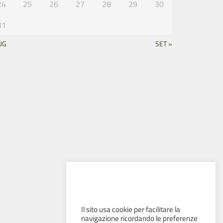
24
25
26
27
28
29
30
31
UG
SET »
Il sito usa cookie per facilitare la
navigazione ricordando le preferenze