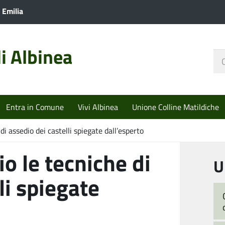
 Emilia
i Albinea
Ce
nel
sit
Entra in Comune
Vivi Albinea
Unione Colline Matildiche
di assedio dei castelli spiegate dall’esperto
o le tecniche di
U
li spiegate