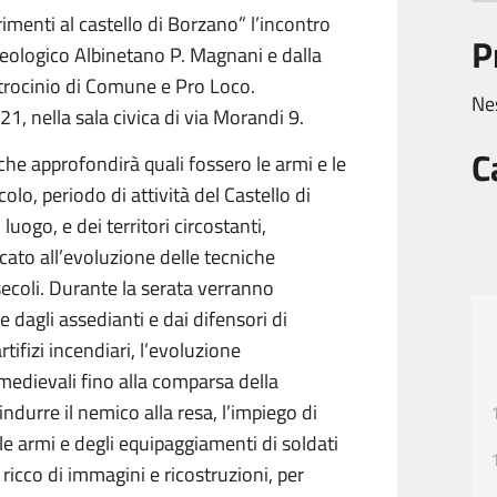
erimenti al castello di Borzano” l’incontro
P
heologico Albinetano P. Magnani e dalla
trocinio di Comune e Pro Loco.
Ne
1, nella sala civica di via Morandi 9.
C
 che approfondirà quali fossero le armi e le
colo, periodo di attività del Castello di
uogo, e dei territori circostanti,
ato all’evoluzione delle tecniche
secoli. Durante la serata verranno
 dagli assedianti e dai difensori di
rtifizi incendiari, l’evoluzione
 medievali fino alla comparsa della
indurre il nemico alla resa, l’impiego di
lle armi e degli equipaggiamenti di soldati
 ricco di immagini e ricostruzioni, per