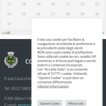
17
18
19
20
21
22
23
24
25
26
27
28
29
30
31
« LUG
SET »
Il sito usa cookie per facilitare la
navigazione ricordando le preferenze e
le precedenti visite degli utenti.
NON sono usati cookie di profilazione.
Sono utilizzati cookie tecnici, analitici (IP
COMUNE DI ALBINEA
anonimo), e di terze parti legati a servizi
esterni e contenuti incorporati.
Con "Accetta tutto", si acconsente
all'uso di TUTTI i cookie. Visitando
"Opzioni Cookie" si può dare un
P.zza Cavicchioni, 8 – 42020 Albinea (R.E.)
consenso differenziato.
Ulteriori informazioni
Tel. 0522 590211 – Fax 0522 590236
P.IVA 00441130358
Opzioni Cookie
Rifiuta tutti
E-mail:
protocollo@comune.albinea.re.it