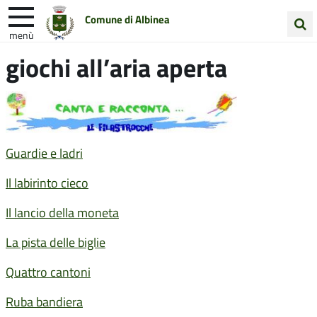
Comune di Albinea
menù
Cerca
giochi all’aria aperta
Entra in Comune
Vivi Albinea
nel
sito
Unione Colline Matildiche
Guardie e ladri
Il labirinto cieco
Il lancio della moneta
La pista delle biglie
Quattro cantoni
Ruba bandiera