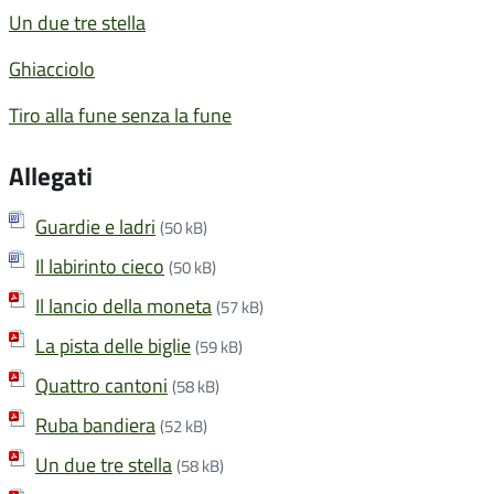
Un due tre stella
Ghiacciolo
Tiro alla fune senza la fune
Allegati
Guardie e ladri
(50 kB)
Il labirinto cieco
(50 kB)
Il lancio della moneta
(57 kB)
La pista delle biglie
(59 kB)
Quattro cantoni
(58 kB)
Ruba bandiera
(52 kB)
Un due tre stella
(58 kB)