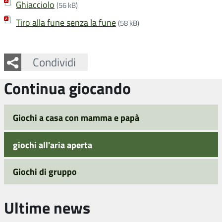
Ghiacciolo
(56 kB)
Tiro alla fune senza la fune
(58 kB)
Facebook
Twitter
Whatsapp
Condividi
Continua giocando
Giochi a casa con mamma e papà
giochi all'aria aperta
Giochi di gruppo
Ultime news