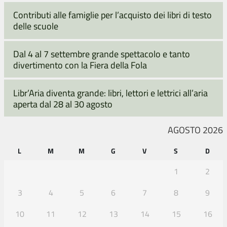
Contributi alle famiglie per l’acquisto dei libri di testo
delle scuole
Dal 4 al 7 settembre grande spettacolo e tanto
divertimento con la Fiera della Fola
Libr’Aria diventa grande: libri, lettori e lettrici all’aria
aperta dal 28 al 30 agosto
AGOSTO 2026
L
M
M
G
V
S
D
1
2
3
4
5
6
7
8
9
10
11
12
13
14
15
16