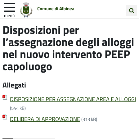
Comune di Albinea
menù
Cerca
Disposizioni per
Entra in Comune
Vivi Albinea
nel
l’assegnazione degli alloggi
sito
Unione Colline Matildiche
nel nuovo intervento PEEP
capoluogo
Allegati
DISPOSIZIONE PER ASSEGNAZIONE AREA E ALLOGGI
(544 kB)
DELIBERA DI APPROVAZIONE
(313 kB)