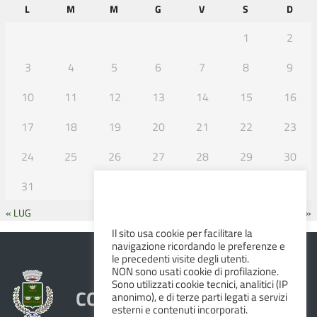
L
M
M
G
V
S
D
1
2
3
4
5
6
7
8
9
10
11
12
13
14
15
16
17
18
19
20
21
22
23
24
25
26
27
28
29
30
31
« LUG
SET »
Il sito usa cookie per facilitare la
navigazione ricordando le preferenze e
le precedenti visite degli utenti.
NON sono usati cookie di profilazione.
Sono utilizzati cookie tecnici, analitici (IP
COMUNE DI ALBINEA
anonimo), e di terze parti legati a servizi
esterni e contenuti incorporati.