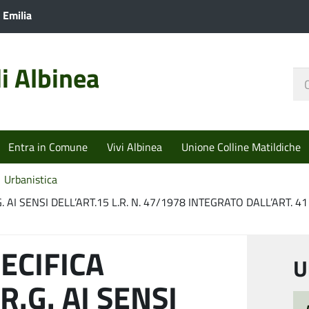
 Emilia
i Albinea
Ce
nel
sit
Entra in Comune
Vivi Albinea
Unione Colline Matildiche
Urbanistica
AI SENSI DELL’ART.15 L.R. N. 47/1978 INTEGRATO DALL’ART. 41 
ECIFICA
U
.G. AI SENSI