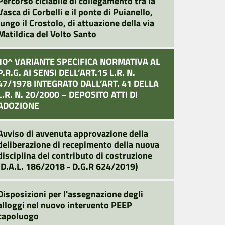
Percorso ciclabile di collegamento tra la
Vasca di Corbelli e il ponte di Puianello,
lungo il Crostolo, di attuazione della via
Matildica del Volto Santo
10^ VARIANTE SPECIFICA NORMATIVA AL
P.R.G. AI SENSI DELL’ART.15 L.R. N.
47/1978 INTEGRATO DALL’ART. 41 DELLA
L.R. N. 20/2000 – DEPOSITO ATTI DI
ADOZIONE
Avviso di avvenuta approvazione della
deliberazione di recepimento della nuova
disciplina del contributo di costruzione
(D.A.L. 186/2018 - D.G.R 624/2019)
Disposizioni per l'assegnazione degli
alloggi nel nuovo intervento PEEP
capoluogo