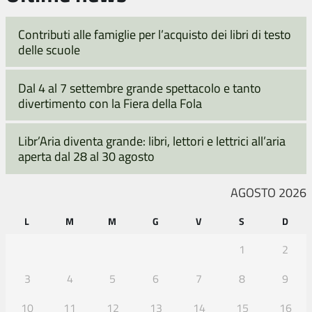
Contributi alle famiglie per l’acquisto dei libri di testo
delle scuole
Dal 4 al 7 settembre grande spettacolo e tanto
divertimento con la Fiera della Fola
Libr’Aria diventa grande: libri, lettori e lettrici all’aria
aperta dal 28 al 30 agosto
AGOSTO 2026
L
M
M
G
V
S
D
1
2
3
4
5
6
7
8
9
10
11
12
13
14
15
16