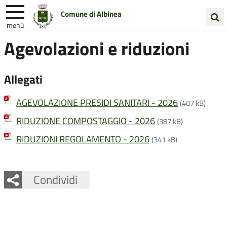
Comune di Albinea
menù
Cerca
Agevolazioni e riduzioni
Entra in Comune
Vivi Albinea
nel
sito
Unione Colline Matildiche
Allegati
AGEVOLAZIONE PRESIDI SANITARI - 2026
(407 kB)
RIDUZIONE COMPOSTAGGIO - 2026
(387 kB)
RIDUZIONI REGOLAMENTO - 2026
(341 kB)
Facebook
Twitter
Whatsapp
Condividi