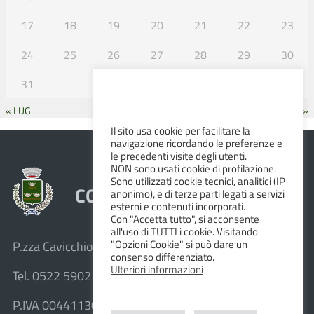
17
18
19
20
21
22
23
24
25
26
27
28
29
30
31
« LUG
SET »
Il sito usa cookie per facilitare la
navigazione ricordando le preferenze e
le precedenti visite degli utenti.
NON sono usati cookie di profilazione.
Sono utilizzati cookie tecnici, analitici (IP
COMUNE DI ALBINEA
anonimo), e di terze parti legati a servizi
esterni e contenuti incorporati.
Con "Accetta tutto", si acconsente
all'uso di TUTTI i cookie. Visitando
"Opzioni Cookie" si può dare un
P.zza Cavicchioni, 8 – 42020 Albinea (R.E.)
consenso differenziato.
Ulteriori informazioni
Tel. 0522 590211 – Fax 0522 590236
P.IVA 00441130358