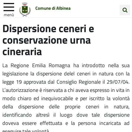
Comune di Albinea
menù
Cerca
Dispersione ceneri e
Entra in Comune
Vivi Albinea
nel
conservazione urna
sito
Unione Colline Matildiche
cineraria
La Regione Emilia Romagna ha introdotto nella sua
legislazione la dispersione delel ceneri in natura con la
legge 19 approvata dal Consiglio Regionale il 29/07/04.
L’autorizzazione è riservata a chi aveva espresso in vita in
modo chiaro ed inequivocabile e per iscritto la volontà
della dispersione delle proprie ceneri in natura,
identificando altresì il luogo dove tale dispersione
doveva essere effettuata e la persona incaricata ad
eseguire tale volontà.