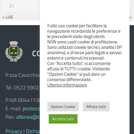
31
« LUG
SET »
Il sito usa cookie per facilitare la
navigazione ricordando le preferenze e
le precedenti visite degli utenti.
NON sono usati cookie di profilazione.
Sono utilizzati cookie tecnici, analitici (IP
COMUNE DI ALBINEA
anonimo), e di terze parti legati a servizi
esterni e contenuti incorporati.
Con "Accetta tutto", si acconsente
all'uso di TUTTI i cookie. Visitando
"Opzioni Cookie" si può dare un
P.zza Cavicchioni, 8 – 42020 Albinea (R.E.)
consenso differenziato.
Ulteriori informazioni
Tel. 0522 590211 – Fax 0522 590236
P.IVA 00441130358
Opzioni Cookie
Rifiuta tutti
E-mail:
protocollo@comune.albinea.re.it
Pec:
albinea@cert.provincia.re.it
Accetta tutti
Privacy
|
Dichiarazione di accessibilità e feedback