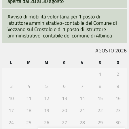
aperta dal 28 al 30 agosto
Avviso di mobilità volontaria per 1 posto di
istruttore amministrativo-contabile del Comune di
Vezzano sul Crostolo e di 1 posto di istruttore
amministrativo-contabile del comune di Albinea
AGOSTO 2026
L
M
M
G
V
S
D
1
2
3
4
5
6
7
8
9
10
11
12
13
14
15
16
17
18
19
20
21
22
23
24
25
26
27
28
29
30