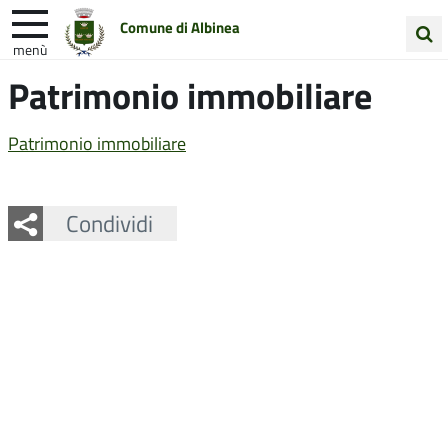
Comune di Albinea
menù
Cerca
Patrimonio immobiliare
Entra in Comune
Vivi Albinea
nel
sito
Unione Colline Matildiche
Patrimonio immobiliare
Facebook
Twitter
Whatsapp
Condividi