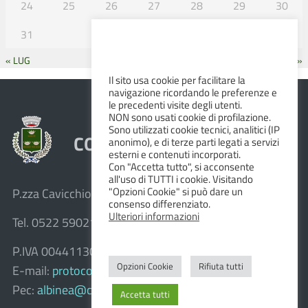
24
25
26
27
28
29
30
31
« LUG
SET »
Il sito usa cookie per facilitare la
navigazione ricordando le preferenze e
le precedenti visite degli utenti.
NON sono usati cookie di profilazione.
Sono utilizzati cookie tecnici, analitici (IP
COMUNE DI ALBINEA
anonimo), e di terze parti legati a servizi
esterni e contenuti incorporati.
Con "Accetta tutto", si acconsente
all'uso di TUTTI i cookie. Visitando
"Opzioni Cookie" si può dare un
P.zza Cavicchioni, 8 – 42020 Albinea (R.E.)
consenso differenziato.
Ulteriori informazioni
Tel. 0522 590211 – Fax 0522 590236
P.IVA 00441130358
Opzioni Cookie
Rifiuta tutti
E-mail:
protocollo@comune.albinea.re.it
Pec:
albinea@cert.provincia.re.it
Accetta tutti