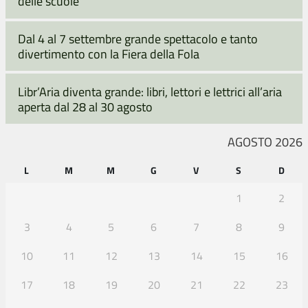
delle scuole
Dal 4 al 7 settembre grande spettacolo e tanto
divertimento con la Fiera della Fola
Libr’Aria diventa grande: libri, lettori e lettrici all’aria
aperta dal 28 al 30 agosto
AGOSTO 2026
L
M
M
G
V
S
D
1
2
3
4
5
6
7
8
9
10
11
12
13
14
15
16
17
18
19
20
21
22
23