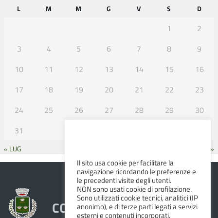
L
M
M
G
V
S
D
1
2
3
4
5
6
7
8
9
10
11
12
13
14
15
16
17
18
19
20
21
22
23
24
25
26
27
28
29
30
31
« LUG
SET »
Il sito usa cookie per facilitare la
navigazione ricordando le preferenze e
le precedenti visite degli utenti.
NON sono usati cookie di profilazione.
Sono utilizzati cookie tecnici, analitici (IP
COMUNE DI ALBINEA
anonimo), e di terze parti legati a servizi
esterni e contenuti incorporati.