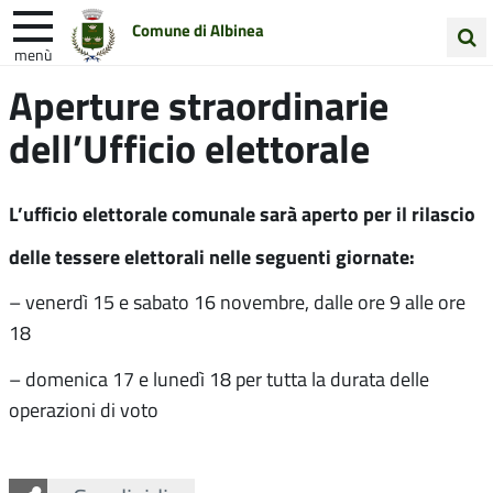
Comune di Albinea
menù
Cerca
Aperture straordinarie
Entra in Comune
Vivi Albinea
nel
dell’Ufficio elettorale
sito
Unione Colline Matildiche
L’ufficio elettorale comunale sarà aperto per il rilascio
delle tessere elettorali nelle seguenti giornate:
– venerdì 15 e sabato 16 novembre, dalle ore 9 alle ore
18
– domenica 17 e lunedì 18 per tutta la durata delle
operazioni di voto