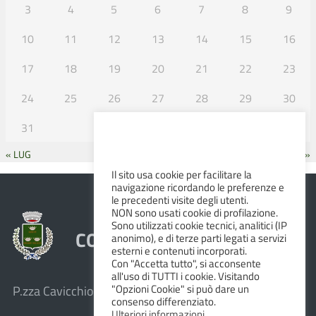
3
4
5
6
7
8
9
10
11
12
13
14
15
16
17
18
19
20
21
22
23
24
25
26
27
28
29
30
31
« LUG
SET »
Il sito usa cookie per facilitare la
navigazione ricordando le preferenze e
le precedenti visite degli utenti.
NON sono usati cookie di profilazione.
Sono utilizzati cookie tecnici, analitici (IP
COMUNE DI ALBINEA
anonimo), e di terze parti legati a servizi
esterni e contenuti incorporati.
Con "Accetta tutto", si acconsente
all'uso di TUTTI i cookie. Visitando
"Opzioni Cookie" si può dare un
P.zza Cavicchioni, 8 – 42020 Albinea (R.E.)
consenso differenziato.
Ulteriori informazioni