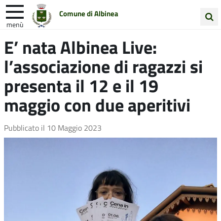
Comune di Albinea
menù
Cerca
E’ nata Albinea Live:
Entra in Comune
Vivi Albinea
nel
l’associazione di ragazzi si
sito
Unione Colline Matildiche
presenta il 12 e il 19
maggio con due aperitivi
Pubblicato il
10 Maggio 2023