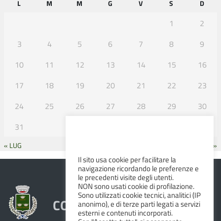
L
M
M
G
V
S
D
1
2
3
4
5
6
7
8
9
10
11
12
13
14
15
16
17
18
19
20
21
22
23
24
25
26
27
28
29
30
31
« LUG
SET »
Il sito usa cookie per facilitare la
navigazione ricordando le preferenze e
le precedenti visite degli utenti.
NON sono usati cookie di profilazione.
Sono utilizzati cookie tecnici, analitici (IP
COMUNE DI ALBINEA
anonimo), e di terze parti legati a servizi
esterni e contenuti incorporati.