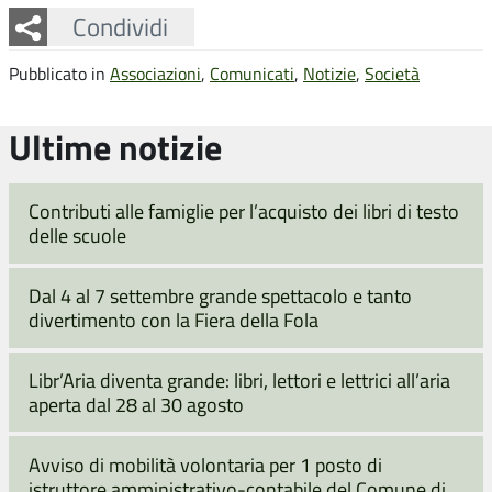
Facebook
Twitter
Whatsapp
Condividi
Pubblicato in
Associazioni
,
Comunicati
,
Notizie
,
Società
Ultime notizie
Contributi alle famiglie per l’acquisto dei libri di testo
delle scuole
Dal 4 al 7 settembre grande spettacolo e tanto
divertimento con la Fiera della Fola
Libr’Aria diventa grande: libri, lettori e lettrici all’aria
aperta dal 28 al 30 agosto
Avviso di mobilità volontaria per 1 posto di
istruttore amministrativo-contabile del Comune di