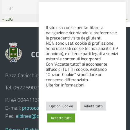
31
« LUG
SET »
Il sito usa cookie per facilitare la
navigazione ricordando le preferenze e
le precedenti visite degli utenti.
NON sono usati cookie di profilazione.
Sono utilizzati cookie tecnici, analitici (IP
COMUNE DI ALBINEA
anonimo), e di terze parti legati a servizi
esterni e contenuti incorporati.
Con "Accetta tutto", si acconsente
all'uso di TUTTI i cookie. Visitando
"Opzioni Cookie" si può dare un
P.zza Cavicchioni, 8 – 42020 Albinea (R.E.)
consenso differenziato.
Ulteriori informazioni
Tel. 0522 590211 – Fax 0522 590236
P.IVA 00441130358
Opzioni Cookie
Rifiuta tutti
E-mail:
protocollo@comune.albinea.re.it
Pec:
albinea@cert.provincia.re.it
Accetta tutti
Privacy
|
Dichiarazione di accessibilità e feedback