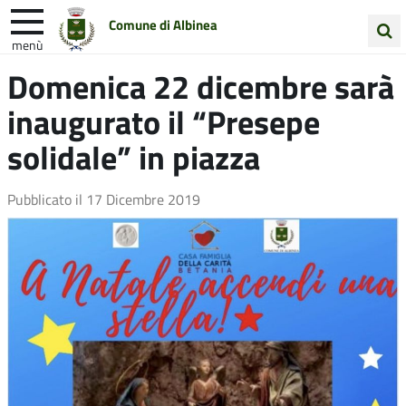
Comune di Albinea
menù
Cerca
Domenica 22 dicembre sarà
Entra in Comune
Vivi Albinea
nel
inaugurato il “Presepe
sito
Unione Colline Matildiche
solidale” in piazza
Pubblicato il
17 Dicembre 2019