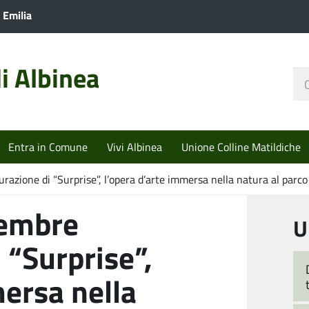
 Emilia
i Albinea
Ce
nel
sit
Entra in Comune
Vivi Albinea
Unione Colline Matildiche
zione di “Surprise”, l’opera d’arte immersa nella natura al parco
embre
U
 “Surprise”,
mersa nella