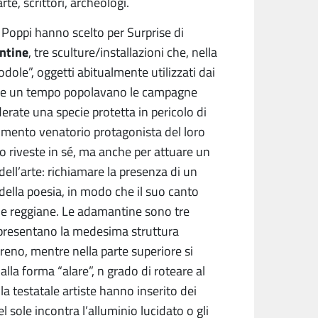
rte, scrittori, archeologi.
 Poppi hanno scelto per Surprise di
ntine
, tre sculture/installazioni che, nella
odole”, oggetti abitualmente utilizzati dai
i, che un tempo popolavano le campagne
erate una specie protetta in pericolo di
rumento venatorio protagonista del loro
so riveste in sé, ma anche per attuare un
dell’arte: richiamare la presenza di un
 della poesia, in modo che il suo canto
e reggiane. Le adamantine sono tre
e presentano la medesima struttura
reno, mentre nella parte superiore si
alla forma “alare”, n grado di roteare al
a testatale artiste hanno inserito dei
l sole incontra l’alluminio lucidato o gli