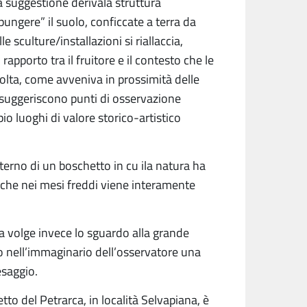
ta suggestione derivala struttura
ngere” il suolo, conficcate a terra da
e sculture/installazioni si riallaccia,
 rapporto tra il fruitore e il contesto che le
colta, come avveniva in prossimità delle
e suggeriscono punti di osservazione
pio luoghi di valore storico-artistico
nterno di un boschetto in cu ila natura ha
che nei mesi freddi viene interamente
ra volge invece lo sguardo alla grande
o nell’immaginario dell’osservatore una
esaggio.
tto del Petrarca, in località Selvapiana, è