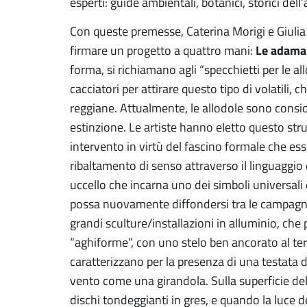
esperti: guide ambientali, botanici, storici dell’a
Con queste premesse, Caterina Morigi e Giulia
Le adama
firmare un progetto a quattro mani:
forma, si richiamano agli “specchietti per le all
cacciatori per attirare questo tipo di volatil
reggiane. Attualmente, le allodole sono consid
estinzione. Le artiste hanno eletto questo st
intervento in virtù del fascino formale che es
ribaltamento di senso attraverso il linguaggio 
uccello che incarna uno dei simboli universali
possa nuovamente diffondersi tra le campagn
grandi sculture/installazioni in alluminio, ch
“aghiforme”, con uno stelo ben ancorato al ter
caratterizzano per la presenza di una testata d
vento come una girandola. Sulla superficie dell
dischi tondeggianti in gres, e quando la luce de