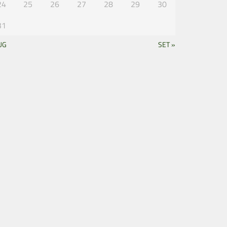
24
25
26
27
28
29
30
31
UG
SET »