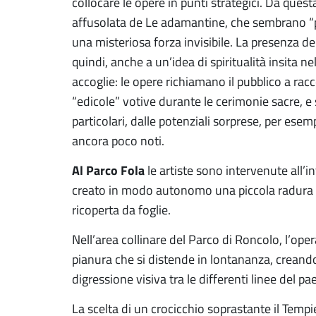
collocare le opere in punti strategici. Da ques
affusolata de Le adamantine, che sembrano “pu
una misteriosa forza invisibile. La presenza dell
quindi, anche a un’idea di spiritualità insita nel
accoglie: le opere richiamano il pubblico a rac
“edicole” votive durante le cerimonie sacre, 
particolari, dalle potenziali sorprese, per esem
ancora poco noti.
Al Parco Fola
le artiste sono intervenute all’i
creato in modo autonomo una piccola radura 
ricoperta da foglie.
Nell’area collinare del Parco di Roncolo, l’ope
pianura che si distende in lontananza, creand
digressione visiva tra le differenti linee del pa
La scelta di un crocicchio soprastante il Tempie