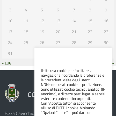
3
4
5
6
7
8
9
10
11
12
13
14
15
16
17
18
19
20
21
22
23
24
25
26
27
28
29
30
31
« LUG
SET »
Il sito usa cookie per facilitare la
navigazione ricordando le preferenze e
le precedenti visite degli utenti.
NON sono usati cookie di profilazione.
Sono utilizzati cookie tecnici, analitici (IP
COMUNE DI ALBINEA
anonimo), e di terze parti legati a servizi
esterni e contenuti incorporati.
Con "Accetta tutto", si acconsente
all'uso di TUTTI i cookie. Visitando
"Opzioni Cookie" si può dare un
P.zza Cavicchioni, 8 – 42020 Albinea (R.E.)