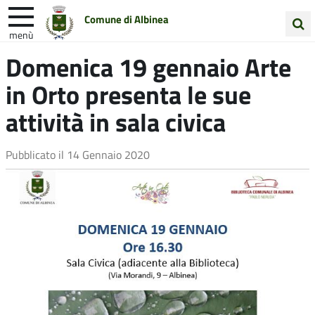
Comune di Albinea
menù
Cerca
Domenica 19 gennaio Arte
Entra in Comune
Vivi Albinea
nel
in Orto presenta le sue
sito
Unione Colline Matildiche
attività in sala civica
Pubblicato il
14 Gennaio 2020