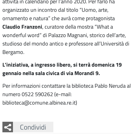
attività in calendario per l’anno 2020. Per farlo ha
organizzato un incontro dal titolo “Uomo, arte,
ornamento e natura” che avrà come protagonista
Claudio Franzoni
, curatore della mostra “What a
wonderful word” di Palazzo Magnani, storico dell’arte,
studioso del mondo antico e professore all’Università di
Bergamo.
L’iniziativa, a ingresso libero, si terrà domenica 19
gennaio nella sala civica di via Morandi 9.
Per informazioni contattare la biblioteca Pablo Neruda al
numero 0522 590262 (e-mail:
biblioteca@comune.albinea.re.it)
Facebook
Twitter
Whatsapp
Condividi