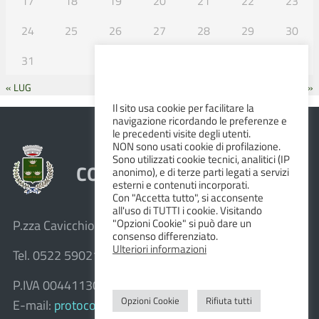
17
18
19
20
21
22
23
24
25
26
27
28
29
30
31
« LUG
SET »
Il sito usa cookie per facilitare la
navigazione ricordando le preferenze e
le precedenti visite degli utenti.
NON sono usati cookie di profilazione.
Sono utilizzati cookie tecnici, analitici (IP
COMUNE DI ALBINEA
anonimo), e di terze parti legati a servizi
esterni e contenuti incorporati.
Con "Accetta tutto", si acconsente
all'uso di TUTTI i cookie. Visitando
"Opzioni Cookie" si può dare un
P.zza Cavicchioni, 8 – 42020 Albinea (R.E.)
consenso differenziato.
Ulteriori informazioni
Tel. 0522 590211 – Fax 0522 590236
P.IVA 00441130358
Opzioni Cookie
Rifiuta tutti
E-mail:
protocollo@comune.albinea.re.it