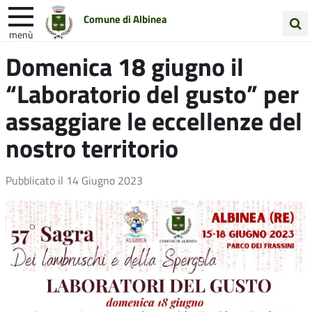
Comune di Albinea
menù
Cerca
Domenica 18 giugno il
Entra in Comune
Vivi Albinea
nel
“Laboratorio del gusto” per
sito
Unione Colline Matildiche
assaggiare le eccellenze del
nostro territorio
Pubblicato il
14 Giugno 2023