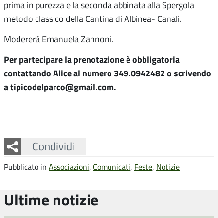
prima in purezza e la seconda abbinata alla Spergola
metodo classico della Cantina di Albinea- Canali.
Modererà Emanuela Zannoni.
Per partecipare la prenotazione è obbligatoria
contattando Alice al numero 349.0942482 o scrivendo
a tipicodelparco@gmail.com.
Facebook
Twitter
Whatsapp
Condividi
Pubblicato in
Associazioni
,
Comunicati
,
Feste
,
Notizie
Ultime notizie