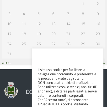
1
2
3
4
5
6
7
8
9
10
11
12
13
14
15
16
17
18
19
20
21
22
23
24
25
26
27
28
29
30
31
« LUG
SET »
Il sito usa cookie per facilitare la
navigazione ricordando le preferenze e
le precedenti visite degli utenti.
NON sono usati cookie di profilazione.
Sono utilizzati cookie tecnici, analitici (IP
COMUNE DI ALBINEA
anonimo), e di terze parti legati a servizi
esterni e contenuti incorporati.
Con "Accetta tutto", si acconsente
all'uso di TUTTI i cookie. Visitando