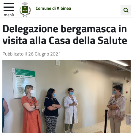
Comune di Albinea
menù
Cerca
Delegazione bergamasca in
Entra in Comune
Vivi Albinea
nel
visita alla Casa della Salute
sito
Unione Colline Matildiche
Pubblicato il
26 Giugno 2021