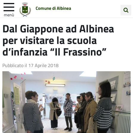
Comune di Albinea
menù
Cerca
Dal Giappone ad Albinea
Entra in Comune
Vivi Albinea
nel
per visitare la scuola
sito
Unione Colline Matildiche
d’infanzia “Il Frassino”
Pubblicato il
17 Aprile 2018