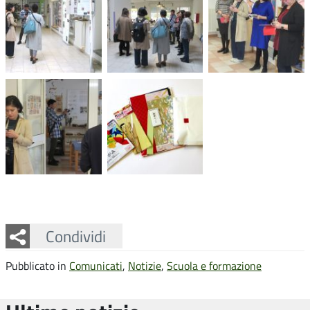
Facebook
Twitter
Whatsapp
Condividi
Pubblicato in
Comunicati
,
Notizie
,
Scuola e formazione