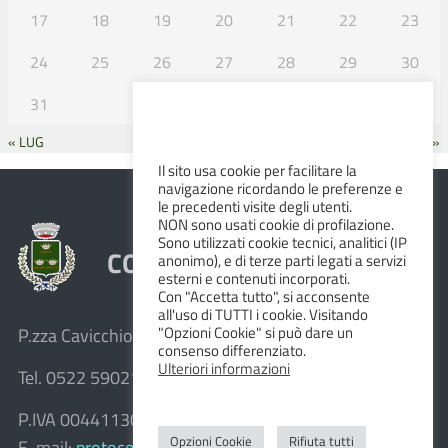
17
18
19
20
21
22
23
24
25
26
27
28
29
30
31
« LUG
SET »
Il sito usa cookie per facilitare la
navigazione ricordando le preferenze e
le precedenti visite degli utenti.
NON sono usati cookie di profilazione.
Sono utilizzati cookie tecnici, analitici (IP
COMUNE DI ALBINEA
anonimo), e di terze parti legati a servizi
esterni e contenuti incorporati.
Con "Accetta tutto", si acconsente
all'uso di TUTTI i cookie. Visitando
"Opzioni Cookie" si può dare un
P.zza Cavicchioni, 8 – 42020 Albinea (R.E.)
consenso differenziato.
Ulteriori informazioni
Tel. 0522 590211 – Fax 0522 590236
P.IVA 00441130358
Opzioni Cookie
Rifiuta tutti
E-mail:
protocollo@comune.albinea.re.it