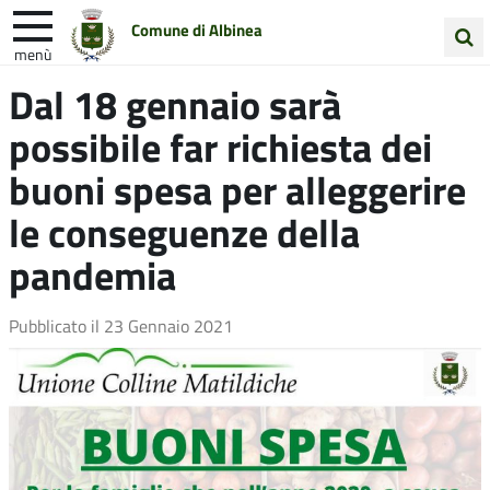
Comune di Albinea
menù
Cerca
Dal 18 gennaio sarà
Entra in Comune
Vivi Albinea
nel
possibile far richiesta dei
sito
Unione Colline Matildiche
buoni spesa per alleggerire
le conseguenze della
pandemia
Pubblicato il
23 Gennaio 2021