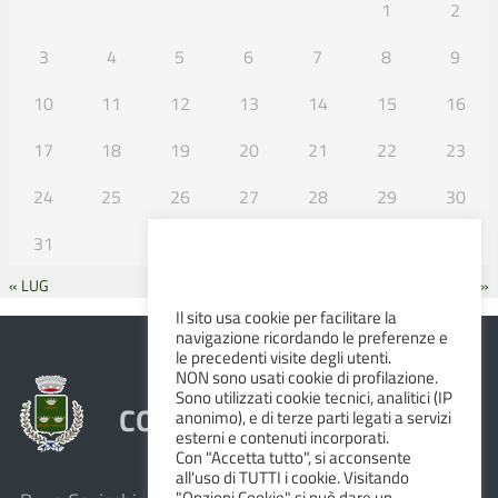
1
2
3
4
5
6
7
8
9
10
11
12
13
14
15
16
17
18
19
20
21
22
23
24
25
26
27
28
29
30
31
« LUG
SET »
Il sito usa cookie per facilitare la
navigazione ricordando le preferenze e
le precedenti visite degli utenti.
NON sono usati cookie di profilazione.
Sono utilizzati cookie tecnici, analitici (IP
COMUNE DI ALBINEA
anonimo), e di terze parti legati a servizi
esterni e contenuti incorporati.
Con "Accetta tutto", si acconsente
all'uso di TUTTI i cookie. Visitando
"Opzioni Cookie" si può dare un