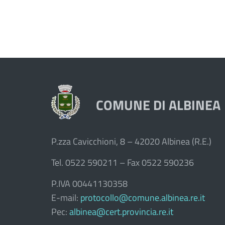
COMUNE DI ALBINEA
P.zza Cavicchioni, 8 – 42020 Albinea (R.E.)
Tel. 0522 590211 – Fax 0522 590236
P.IVA 00441130358
E-mail:
protocollo@comune.albinea.re.it
Pec:
albinea@cert.provincia.re.it