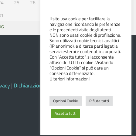
24
25
26
27
28
29
30
31
Il sito usa cookie per facilitare la
navigazione ricordando le preferenze
UG
SET »
e le precedenti visite degli utenti.
NON sono usati cookie di profilazione.
Sono utilizzati cookie tecnici, analitici
(IP anonimo), e di terze parti legati a
servizi esterni e contenuti incorporati.
Con "Accetta tutto", si acconsente
all'uso di TUTTI i cookie. Visitando
"Opzioni Cookie" si può dare un
consenso differenziato.
Ulteriori informazioni
ivacy
|
Dichiarazione di accessibilità e feedback
Opzioni Cookie
Rifiuta tutti
Accetta tutti