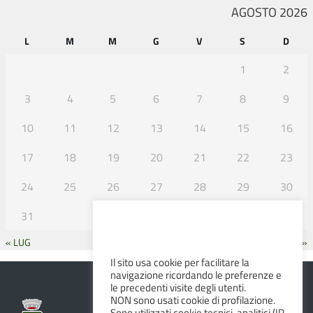
AGOSTO 2026
L
M
M
G
V
S
D
1
2
3
4
5
6
7
8
9
10
11
12
13
14
15
16
17
18
19
20
21
22
23
24
25
26
27
28
29
30
31
« LUG
SET »
Il sito usa cookie per facilitare la
navigazione ricordando le preferenze e
le precedenti visite degli utenti.
NON sono usati cookie di profilazione.
Sono utilizzati cookie tecnici, analitici (IP