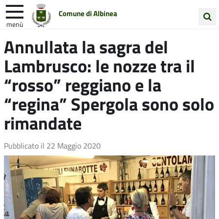
Comune di Albinea
menù
Cerca
Annullata la sagra del
Entra in Comune
Vivi Albinea
nel
Lambrusco: le nozze tra il
sito
Unione Colline Matildiche
“rosso” reggiano e la
“regina” Spergola sono solo
rimandate
Pubblicato il
22 Maggio 2020