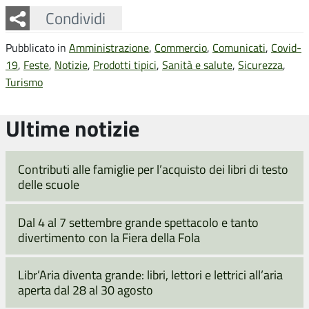
Facebook
Twitter
Whatsapp
Condividi
Pubblicato in
Amministrazione
,
Commercio
,
Comunicati
,
Covid-
19
,
Feste
,
Notizie
,
Prodotti tipici
,
Sanità e salute
,
Sicurezza
,
Turismo
Ultime notizie
Contributi alle famiglie per l’acquisto dei libri di testo
delle scuole
Dal 4 al 7 settembre grande spettacolo e tanto
divertimento con la Fiera della Fola
Libr’Aria diventa grande: libri, lettori e lettrici all’aria
aperta dal 28 al 30 agosto