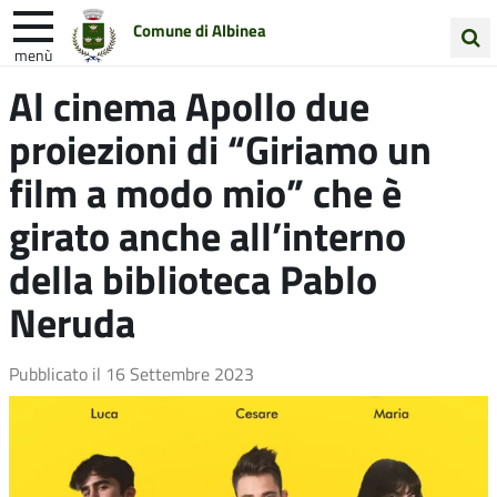
Comune di Albinea
menù
Cerca
Al cinema Apollo due
Entra in Comune
Vivi Albinea
nel
proiezioni di “Giriamo un
sito
Unione Colline Matildiche
film a modo mio” che è
girato anche all’interno
della biblioteca Pablo
Neruda
Pubblicato il
16 Settembre 2023