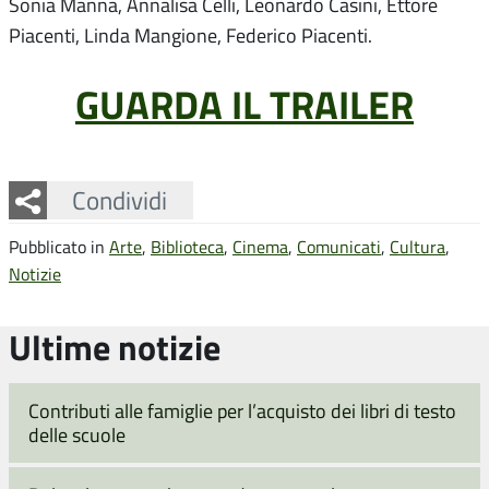
Sonia Manna, Annalisa Celli, Leonardo Casini, Ettore
Piacenti, Linda Mangione, Federico Piacenti.
GUARDA IL TRAILER
Facebook
Twitter
Whatsapp
Condividi
Pubblicato in
Arte
,
Biblioteca
,
Cinema
,
Comunicati
,
Cultura
,
Notizie
Ultime notizie
Contributi alle famiglie per l’acquisto dei libri di testo
delle scuole