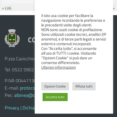
« LUG
SET »
Il sito usa cookie per facilitare la
navigazione ricordando le preferenze e
le precedenti visite degli utenti.
NON sono usati cookie di profilazione.
Sono utilizzati cookie tecnici, analitici (IP
COMUNE DI ALBINEA
anonimo), e di terze parti legati a servizi
esterni e contenuti incorporati.
Con "Accetta tutto", si acconsente
all'uso di TUTTI i cookie. Visitando
"Opzioni Cookie" si può dare un
P.zza Cavicchioni, 8 – 42020 Albinea (R.E.)
consenso differenziato.
Ulteriori informazioni
Tel. 0522 590211 – Fax 0522 590236
P.IVA 00441130358
Opzioni Cookie
Rifiuta tutti
E-mail:
protocollo@comune.albinea.re.it
Pec:
albinea@cert.provincia.re.it
Accetta tutti
Privacy
|
Dichiarazione di accessibilità e feedback