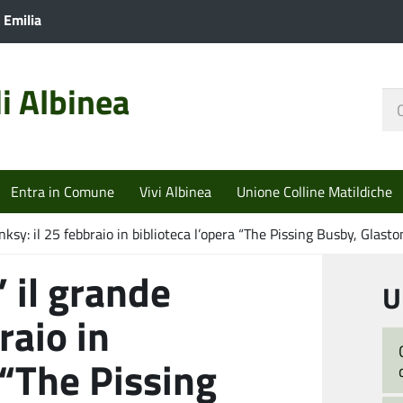
 Emilia
i Albinea
Ce
nel
sit
Entra in Comune
Vivi Albinea
Unione Colline Matildiche
ksy: il 25 febbraio in biblioteca l’opera “The Pissing Busby, Glast
 il grande
U
raio in
 “The Pissing