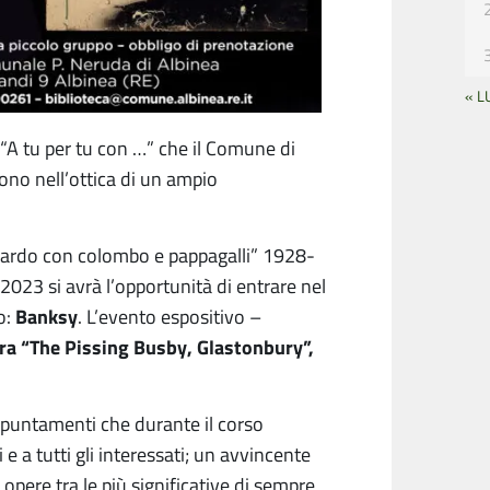
« L
“A tu per tu con …” che il Comune di
no nell’ottica di un ampio
ardo con colombo e pappagalli” 1928-
2023 si avrà l’opportunità di entrare nel
Banksy
o:
. L’evento espositivo –
ra “The Pissing Busby, Glastonbury”,
appuntamenti che durante il corso
e a tutti gli interessati; un avvincente
 opere tra le più significative di sempre,