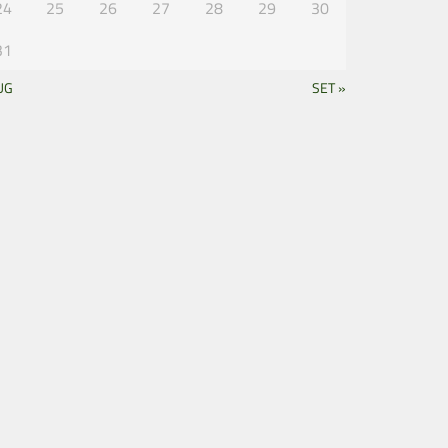
24
25
26
27
28
29
30
31
UG
SET »