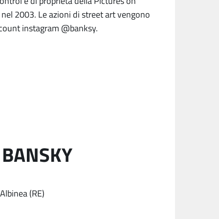
 Control è di proprietà della Pictures on
nel 2003. Le azioni di street art vengono
’account instagram @banksy.
… BANSKY
Albinea (RE)