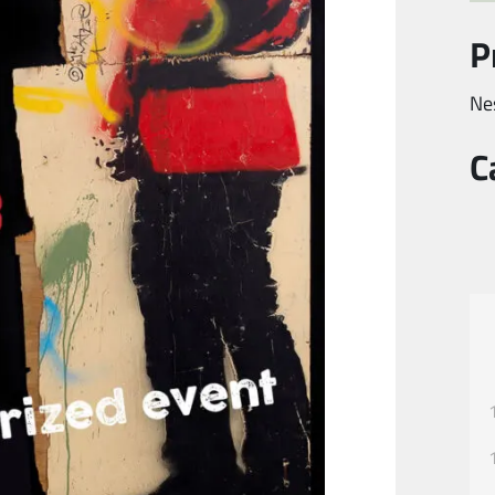
P
Ne
C