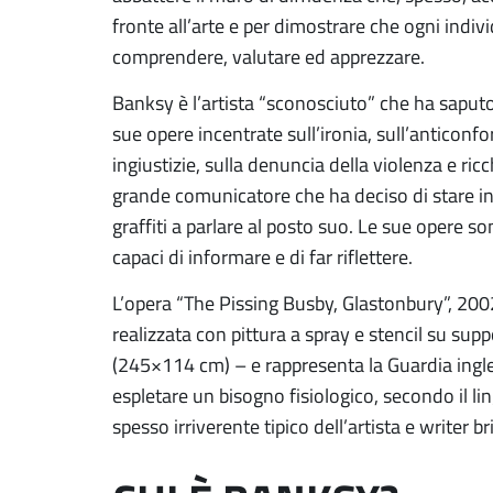
fronte all’arte e per dimostrare che ogni indiv
comprendere, valutare ed apprezzare.
Banksy è l’artista “sconosciuto” che ha saputo
sue opere incentrate sull’ironia, sull’anticonf
ingiustizie, sulla denuncia della violenza e ric
grande comunicatore che ha deciso di stare in 
graffiti a parlare al posto suo. Le sue opere sono
capaci di informare e di far riflettere.
L’opera “The Pissing Busby, Glastonbury”, 2002
realizzata con pittura a spray e stencil su sup
(245×114 cm) – e rappresenta la Guardia ingles
espletare un bisogno fisiologico, secondo il l
spesso irriverente tipico dell’artista e writer br