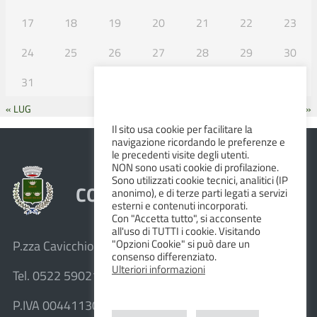
17
18
19
20
21
22
23
24
25
26
27
28
29
30
31
« LUG
SET »
Il sito usa cookie per facilitare la
navigazione ricordando le preferenze e
le precedenti visite degli utenti.
NON sono usati cookie di profilazione.
Sono utilizzati cookie tecnici, analitici (IP
COMUNE DI ALBINEA
anonimo), e di terze parti legati a servizi
esterni e contenuti incorporati.
Con "Accetta tutto", si acconsente
all'uso di TUTTI i cookie. Visitando
"Opzioni Cookie" si può dare un
P.zza Cavicchioni, 8 – 42020 Albinea (R.E.)
consenso differenziato.
Ulteriori informazioni
Tel. 0522 590211 – Fax 0522 590236
P.IVA 00441130358