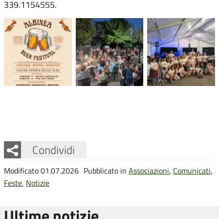
339.1154555.
Facebook
Twitter
Whatsapp
Condividi
Modificato 01.07.2026
Pubblicato in
Associazioni
,
Comunicati
,
Feste
,
Notizie
Ultime notizie