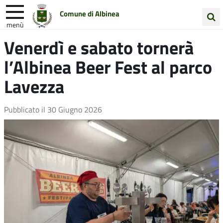
Comune di Albinea
menù
Cerca
Venerdì e sabato tornerà
Entra in Comune
Vivi Albinea
nel
l’Albinea Beer Fest al parco
sito
Unione Colline Matildiche
Lavezza
Pubblicato il
30 Giugno 2026