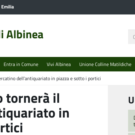
 Emilia
i Albinea
Ce
nel
sit
Entra in Comune
Vivi Albinea
Unione Colline Matildiche
catino dell’antiquariato in piazza e sotto i portici
 tornerà il
U
tiquariato in
rtici