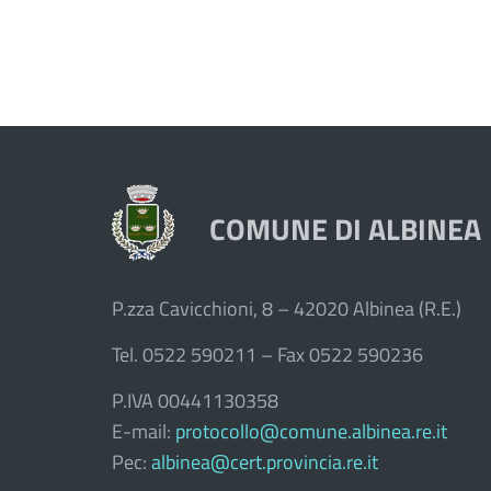
COMUNE DI ALBINEA
P.zza Cavicchioni, 8 – 42020 Albinea (R.E.)
Tel. 0522 590211 – Fax 0522 590236
P.IVA 00441130358
E-mail:
protocollo@comune.albinea.re.it
Pec:
albinea@cert.provincia.re.it