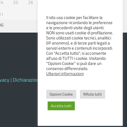
24
25
26
27
28
29
30
31
Il sito usa cookie per facilitare la
navigazione ricordando le preferenze
UG
SET »
e le precedenti visite degli utenti.
NON sono usati cookie di profilazione.
Sono utilizzati cookie tecnici, analitici
(IP anonimo), e di terze parti legati a
servizi esterni e contenuti incorporati.
Con "Accetta tutto", si acconsente
all'uso di TUTTI i cookie. Visitando
"Opzioni Cookie" si può dare un
consenso differenziato.
Ulteriori informazioni
ivacy
|
Dichiarazione di accessibilità e feedback
Opzioni Cookie
Rifiuta tutti
Accetta tutti