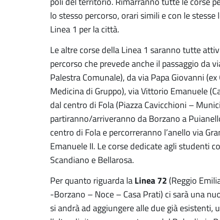
poli del territorio. Rimarranno tutte le corse p
lo stesso percorso, orari simili e con le stesse
Linea 1 per la città.
Le altre corse della Linea 1 saranno tutte att
percorso che prevede anche il passaggio da vi
Palestra Comunale), da via Papa Giovanni (ex
Medicina di Gruppo), via Vittorio Emanuele (
dal centro di Fola (Piazza Cavicchioni – Munici
partiranno/arriveranno da Borzano a Puianell
centro di Fola e percorreranno l’anello via Gran
Emanuele II. Le corse dedicate agli studenti 
Scandiano e Bellarosa.
Linea 72
Per quanto riguarda la
(Reggio Emilia
-Borzano – Noce – Casa Prati) ci sarà una nuo
si andrà ad aggiungere alle due già esistenti, u