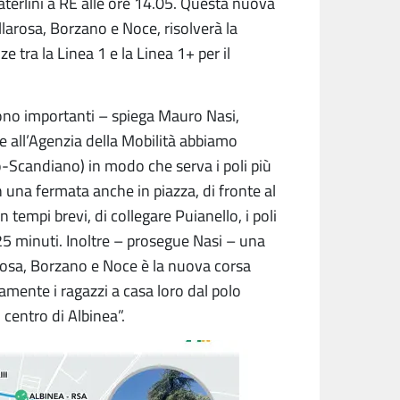
Paterlini a RE alle ore 14.05. Questa nuova
llarosa, Borzano e Noce, risolverà la
e tra la Linea 1 e la Linea 1+ per il
sono importanti – spiega Mauro Nasi,
e all’Agenzia della Mobilità abbiamo
lo-Scandiano) in modo che serva i poli più
n una fermata anche in piazza, di fronte al
tempi brevi, di collegare Puianello, i poli
25 minuti. Inoltre – prosegue Nasi – una
arosa, Borzano e Noce è la nuova corsa
tamente i ragazzi a casa loro dal polo
 centro di Albinea”.