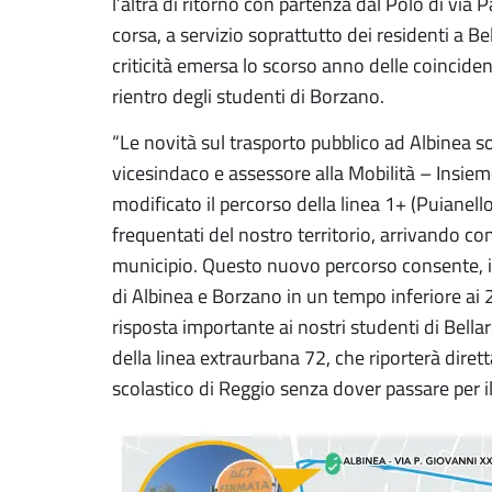
l’altra di ritorno con partenza dal Polo di via 
corsa, a servizio soprattutto dei residenti a Be
criticità emersa lo scorso anno delle coincidenz
rientro degli studenti di Borzano.
“Le novità sul trasporto pubblico ad Albinea 
vicesindaco e assessore alla Mobilità – Insiem
modificato il percorso della linea 1+ (Puianel
frequentati del nostro territorio, arrivando co
municipio. Questo nuovo percorso consente, in 
di Albinea e Borzano in un tempo inferiore ai 
risposta importante ai nostri studenti di Bell
della linea extraurbana 72, che riporterà diret
scolastico di Reggio senza dover passare per il