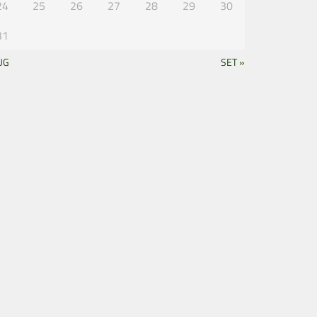
24
25
26
27
28
29
30
31
UG
SET »