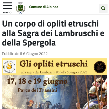
Comune di Albinea
menù
Cerca
Un corpo di opliti etruschi
Entra in Comune
Vivi Albinea
nel
alla Sagra dei Lambruschi e
sito
Unione Colline Matildiche
della Spergola
Pubblicato il
6 Giugno 2022