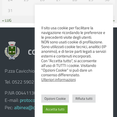
31
« LUG
SET »
Il sito usa cookie per facilitare la
navigazione ricordando le preferenze e
le precedenti visite degli utenti.
NON sono usati cookie di profilazione.
Sono utilizzati cookie tecnici, analitici (IP
COMUNE DI ALBINEA
anonimo), e di terze parti legati a servizi
esterni e contenuti incorporati.
Con "Accetta tutto", si acconsente
all'uso di TUTTI i cookie. Visitando
"Opzioni Cookie" si può dare un
P.zza Cavicchioni, 8 – 42020 Albinea (R.E.)
consenso differenziato.
Ulteriori informazioni
Tel. 0522 590211 – Fax 0522 590236
P.IVA 00441130358
Opzioni Cookie
Rifiuta tutti
E-mail:
protocollo@comune.albinea.re.it
Pec:
albinea@cert.provincia.re.it
Accetta tutti