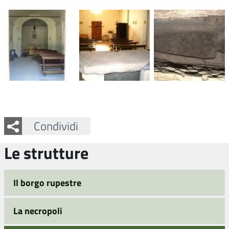
Facebook
Twitter
Whatsapp
Condividi
Le strutture
Il borgo rupestre
La necropoli