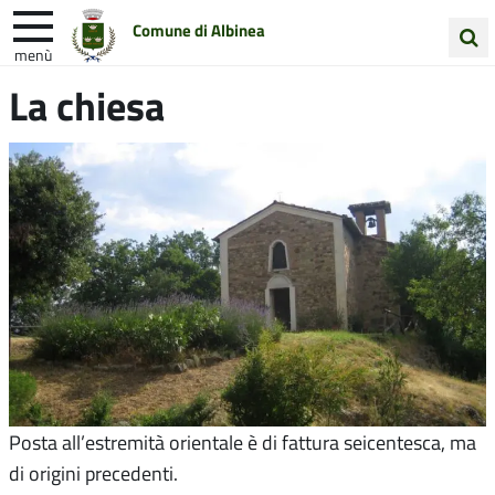
Comune di Albinea
menù
Cerca
La chiesa
Entra in Comune
Vivi Albinea
nel
sito
Unione Colline Matildiche
Posta all’estremità orientale è di fattura seicentesca, ma
di origini precedenti.